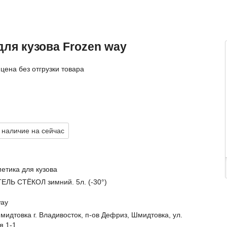
ля кузова Frozen way
цена без отгрузки товара
 наличие на сейчас
етика для кузова
ЛЬ СТЁКОЛ зимний. 5л. (-30°)
way
идтовка г. Владивосток, п-ов Дефриз, Шмидтовка, ул.
я 1-1