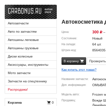
Автокосметика д
Автозапчасти
Авто по запчастям
300
Цена
– 
Р
Новый
Состояние
Автошины легковые
64 шт.
На складе
Автошины грузовые
8564035
Штрих-код
Диски колесные
В корзину
Проверить
Аксессуары, инструменты
Как купить этот товар?
Мото запчасти
Автокосм
Название запчасти
Запчасти на спецтехнику
ОМЫВАТЕ
Доп. информация
Распродажа!
Frozen 
Модель авто
Вожди Шм
Продавец
Корзина
0
Линейна