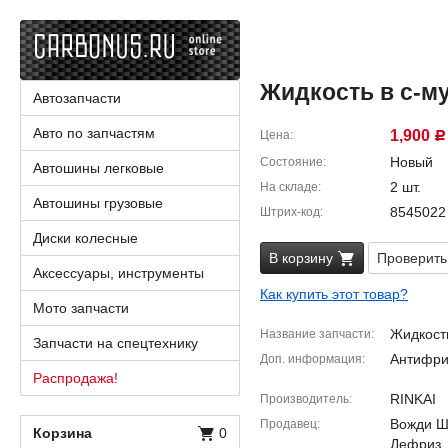
Жидкость в с-м
Автозапчасти
Авто по запчастям
1,900
Цена
Р
Новый
Состояние
Автошины легковые
2 шт.
На складе
Автошины грузовые
8545022
Штрих-код
Диски колесные
В корзину
Проверить
Аксессуары, инструменты
Как купить этот товар?
Мото запчасти
Жидкост
Название запчасти
Запчасти на спецтехнику
Антифриз
Доп. информация
Распродажа!
RINKAI
Производитель
Вожди Шм
Продавец
Корзина
0
Дефриз,