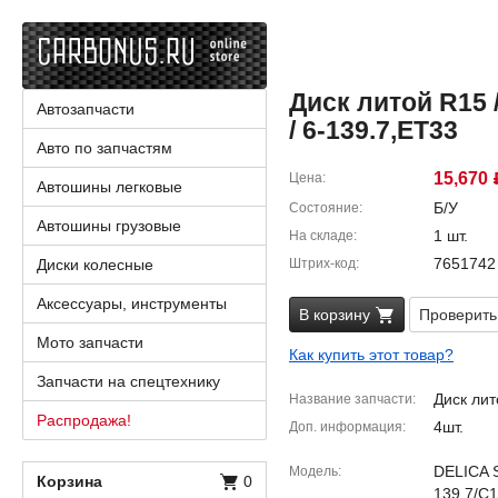
Диск литой R15 / 
Автозапчасти
/ 6-139.7,ET33
Авто по запчастям
15,670
Цена
Автошины легковые
Б/У
Состояние
Автошины грузовые
1 шт.
На складе
7651742
Диски колесные
Штрих-код
Аксессуары, инструменты
В корзину
Проверить
Мото запчасти
Как купить этот товар?
Запчасти на спецтехнику
Диск лит
Название запчасти
Распродажа!
4шт.
Доп. информация
DELICA 
Модель
Корзина
0
139,7/C1