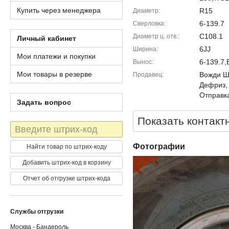
Купить через менеджера
R15
Диаметр
6-139.7
Сверловка
C108.1
Диаметр ц. отв.
Личный кабинет
6JJ
Ширина
Мои платежи и покупки
6-139.7,
Вынос
Мои товары в резерве
Вожди Шм
Продавец
Дефриз,
Отправка
Задать вопрос
Показать контакт
Штрих-
код
Фотографии
Найти товар по штрих-коду
Добавить штрих-код в корзину
Отчет об отгрузке штрих-кода
Службы отгрузки
Москва - Бандероль