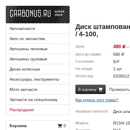
Диск штампованн
Автозапчасти
/ 4-100,
Авто по запчастям
480
Цена
– 
Р
Автошины легковые
580
Цена до скидки
Р
Автошины грузовые
Б/У
Состояние
1 шт.
Диски колесные
На складе
5326012
Штрих-код
Аксессуары, инструменты
Мото запчасти
В корзину
Проверить
Запчасти на спецтехнику
Как купить этот товар?
Распродажа!
Диск шт
Название запчасти
R13/4-1
Модель
Корзина
0