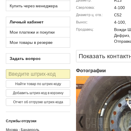
R13
Диаметр
Купить через менеджера
4-100
Сверловка
C52
Диаметр ц. отв.
Личный кабинет
4-100,
Вынос
Вожди Шм
Продавец
Мои платежи и покупки
Дефриз,
Отправка
Мои товары в резерве
Показать контакт
Задать вопрос
Фотографии
Штрих-
код
Найти товар по штрих-коду
Добавить штрих-код в корзину
Отчет об отгрузке штрих-кода
Службы отгрузки
Москва - Бандероль