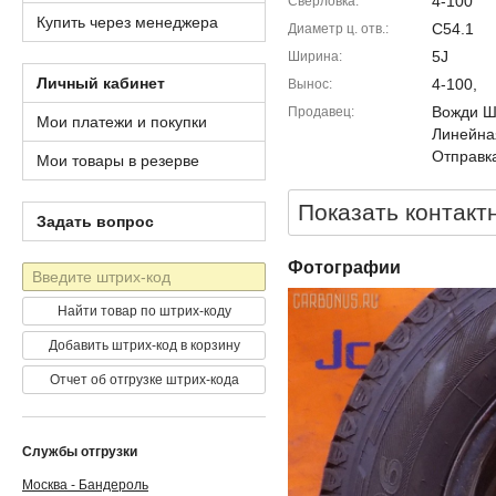
4-100
Сверловка
Купить через менеджера
C54.1
Диаметр ц. отв.
5J
Ширина
Личный кабинет
4-100,
Вынос
Вожди Шм
Продавец
Мои платежи и покупки
Линейна
Отправка
Мои товары в резерве
Показать контакт
Задать вопрос
Фотографии
Штрих-
код
Найти товар по штрих-коду
Добавить штрих-код в корзину
Отчет об отгрузке штрих-кода
Службы отгрузки
Москва - Бандероль