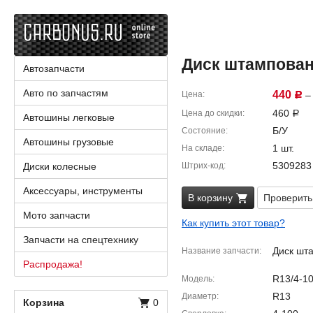
Диск штампованны
Автозапчасти
Авто по запчастям
440
Цена
– 
Р
460
Цена до скидки
Р
Автошины легковые
Б/У
Состояние
Автошины грузовые
1 шт.
На складе
5309283
Диски колесные
Штрих-код
Аксессуары, инструменты
В корзину
Проверить
Мото запчасти
Как купить этот товар?
Запчасти на спецтехнику
Диск шт
Название запчасти
Распродажа!
R13/4-10
Модель
R13
Диаметр
Корзина
0