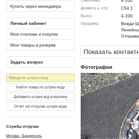
4-100
Сверловка
Купить через менеджера
C54.1
Диаметр ц. отв.
4-100,
Вынос
Личный кабинет
Вожди Шм
Продавец
Линейна
Мои платежи и покупки
Отправка
Мои товары в резерве
Показать контакт
Задать вопрос
Фотографии
Штрих-
код
Найти товар по штрих-коду
Добавить штрих-код в корзину
Отчет об отгрузке штрих-кода
Службы отгрузки
Москва - Бандероль