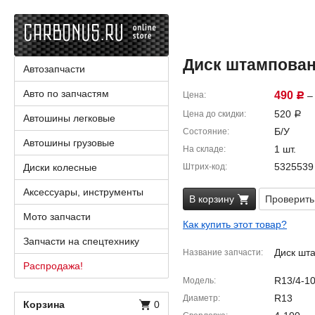
Диск штампованны
Автозапчасти
Авто по запчастям
490
Цена
– 
Р
520
Цена до скидки
Р
Автошины легковые
Б/У
Состояние
Автошины грузовые
1 шт.
На складе
5325539
Диски колесные
Штрих-код
Аксессуары, инструменты
В корзину
Проверить
Мото запчасти
Как купить этот товар?
Запчасти на спецтехнику
Диск шт
Название запчасти
Распродажа!
R13/4-1
Модель
R13
Диаметр
Корзина
0