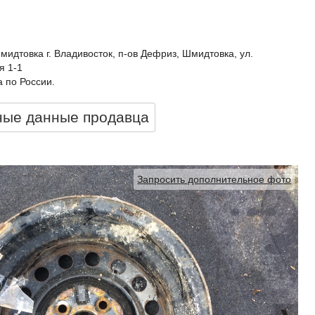
идтовка г. Владивосток, п-ов Дефриз, Шмидтовка, ул.
я 1-1
 по России.
ные данные продавцa
Запросить дополнительное фото