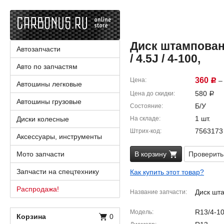
Диск штампованн
Автозапчасти
/ 4.5J / 4-100,
Авто по запчастям
360
Цена
– 
Р
Автошины легковые
580
Цена до скидки
Р
Автошины грузовые
Б/У
Состояние
1 шт.
Диски колесные
На складе
7563173
Штрих-код
Аксессуары, инструменты
Мото запчасти
В корзину
Проверить
Запчасти на спецтехнику
Как купить этот товар?
Распродажа!
Диск шт
Название запчасти
R13/4-10
Модель
Корзина
0