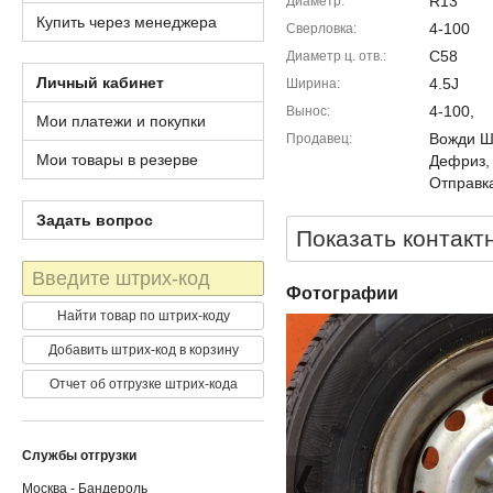
R13
Диаметр
Купить через менеджера
4-100
Сверловка
C58
Диаметр ц. отв.
Личный кабинет
4.5J
Ширина
4-100,
Вынос
Мои платежи и покупки
Вожди Шм
Продавец
Мои товары в резерве
Дефриз,
Отправка
Задать вопрос
Показать контакт
Штрих-
код
Фотографии
Найти товар по штрих-коду
Добавить штрих-код в корзину
Отчет об отгрузке штрих-кода
Службы отгрузки
Москва - Бандероль