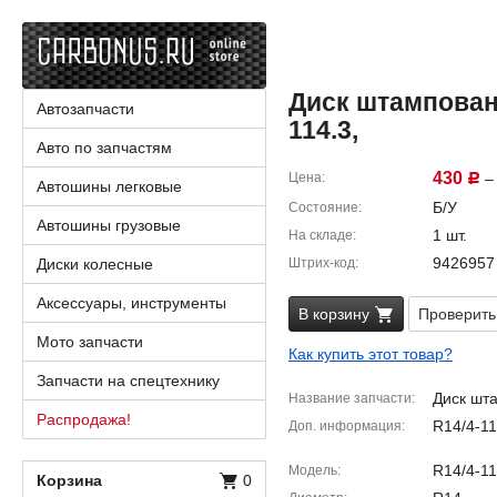
Диск штампованны
Автозапчасти
114.3,
Авто по запчастям
430
Цена
– 
Р
Автошины легковые
Б/У
Состояние
Автошины грузовые
1 шт.
На складе
9426957
Диски колесные
Штрих-код
Аксессуары, инструменты
В корзину
Проверить
Мото запчасти
Как купить этот товар?
Запчасти на спецтехнику
Диск шт
Название запчасти
Распродажа!
R14/4-1
Доп. информация
R14/4-11
Модель
Корзина
0