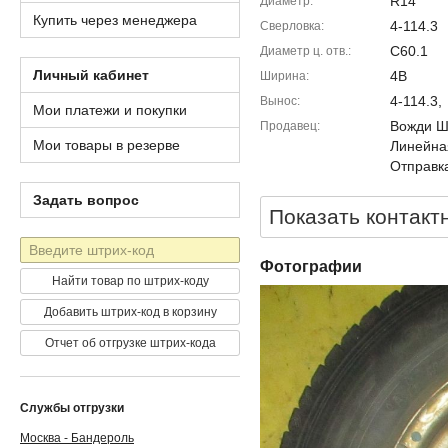
R14
Диаметр
Купить через менеджера
4-114.3
Сверловка
C60.1
Диаметр ц. отв.
Личный кабинет
4B
Ширина
4-114.3,
Вынос
Мои платежи и покупки
Вожди Шм
Продавец
Мои товары в резерве
Линейна
Отправка
Задать вопрос
Показать контакт
Штрих-
код
Фотографии
Найти товар по штрих-коду
Добавить штрих-код в корзину
Отчет об отгрузке штрих-кода
Службы отгрузки
Москва - Бандероль