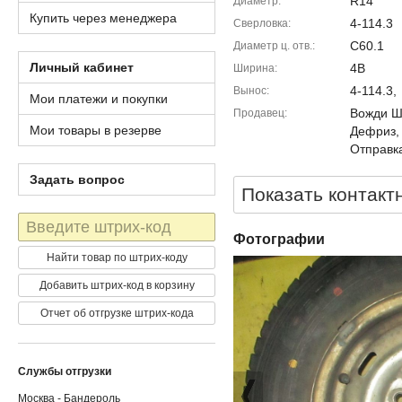
R14
Диаметр
Купить через менеджера
4-114.3
Сверловка
C60.1
Диаметр ц. отв.
Личный кабинет
4B
Ширина
4-114.3,
Вынос
Мои платежи и покупки
Вожди Шм
Продавец
Мои товары в резерве
Дефриз,
Отправка
Задать вопрос
Показать контакт
Штрих-
код
Фотографии
Найти товар по штрих-коду
Добавить штрих-код в корзину
Отчет об отгрузке штрих-кода
Службы отгрузки
Москва - Бандероль