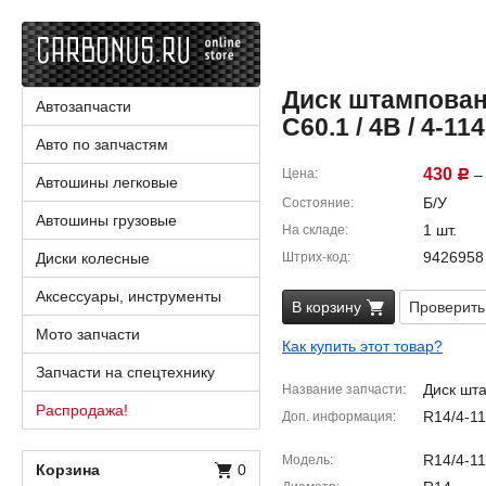
Диск штампованн
Автозапчасти
C60.1 / 4B / 4-114
Авто по запчастям
430
Цена
– 
Р
Автошины легковые
Б/У
Состояние
Автошины грузовые
1 шт.
На складе
9426958
Диски колесные
Штрих-код
Аксессуары, инструменты
В корзину
Проверить
Мото запчасти
Как купить этот товар?
Запчасти на спецтехнику
Диск шт
Название запчасти
Распродажа!
R14/4-1
Доп. информация
R14/4-11
Модель
Корзина
0