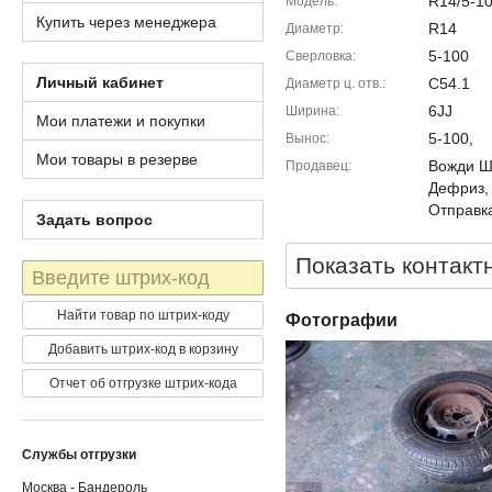
R14/5-10
Модель
Купить через менеджера
R14
Диаметр
5-100
Сверловка
Личный кабинет
C54.1
Диаметр ц. отв.
6JJ
Ширина
Мои платежи и покупки
5-100,
Вынос
Мои товары в резерве
Вожди Шм
Продавец
Дефриз,
Отправка
Задать вопрос
Показать контакт
Штрих-
код
Найти товар по штрих-коду
Фотографии
Добавить штрих-код в корзину
Отчет об отгрузке штрих-кода
Службы отгрузки
Москва - Бандероль