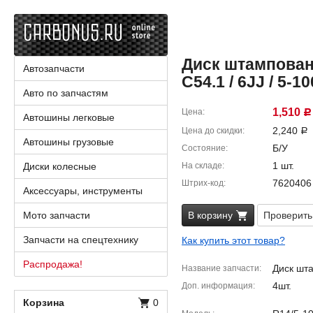
Диск штампованн
Автозапчасти
C54.1 / 6JJ / 5-10
Авто по запчастям
1,510
Цена
Р
Автошины легковые
2,240
Цена до скидки
Р
Автошины грузовые
Б/У
Состояние
1 шт.
Диски колесные
На складе
7620406
Штрих-код
Аксессуары, инструменты
Мото запчасти
В корзину
Проверить
Запчасти на спецтехнику
Как купить этот товар?
Распродажа!
Диск шт
Название запчасти
4шт.
Доп. информация
Корзина
0