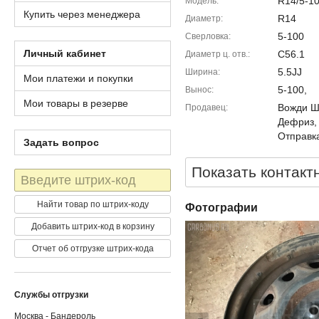
R14/5-10
Модель
Купить через менеджера
R14
Диаметр
5-100
Сверловка
Личный кабинет
C56.1
Диаметр ц. отв.
5.5JJ
Ширина
Мои платежи и покупки
5-100,
Вынос
Мои товары в резерве
Вожди Шм
Продавец
Дефриз,
Отправка
Задать вопрос
Показать контакт
Штрих-
код
Найти товар по штрих-коду
Фотографии
Добавить штрих-код в корзину
Отчет об отгрузке штрих-кода
Службы отгрузки
Москва - Бандероль