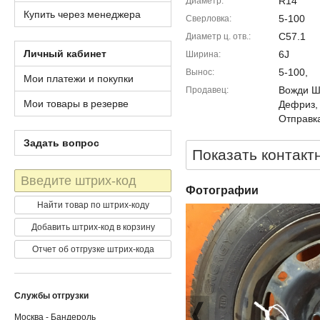
R14
Диаметр
Купить через менеджера
5-100
Сверловка
C57.1
Диаметр ц. отв.
Личный кабинет
6J
Ширина
5-100,
Вынос
Мои платежи и покупки
Вожди Шм
Продавец
Мои товары в резерве
Дефриз,
Отправка
Задать вопрос
Показать контакт
Штрих-
код
Фотографии
Найти товар по штрих-коду
Добавить штрих-код в корзину
Отчет об отгрузке штрих-кода
Службы отгрузки
Москва - Бандероль