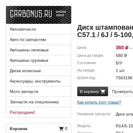
Диск штампованн
Автозапчасти
C57.1 / 6J / 5-100
Авто по запчастям
360
Цена
– 
Р
Автошины легковые
580
Цена до скидки
Р
Автошины грузовые
Б/У
Состояние
1 шт.
Диски колесные
На складе
7563196
Штрих-код
Аксессуары, инструменты
Мото запчасти
В корзину
Проверить
Запчасти на спецтехнику
Как купить этот товар?
Распродажа!
Диск шт
Название запчасти
R14/5-10
Модель
Корзина
0