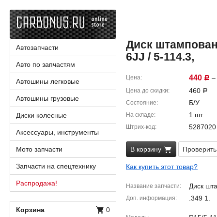
Диск штампованн
Автозапчасти
6JJ / 5-114.3,
Авто по запчастям
440
Цена
– 
Р
Автошины легковые
460
Цена до скидки
Р
Автошины грузовые
Б/У
Состояние
1 шт.
Диски колесные
На складе
5287020
Штрих-код
Аксессуары, инструменты
Мото запчасти
В корзину
Проверить
Запчасти на спецтехнику
Как купить этот товар?
Распродажа!
Диск шт
Название запчасти
.349 1.
Доп. информация
Корзина
0