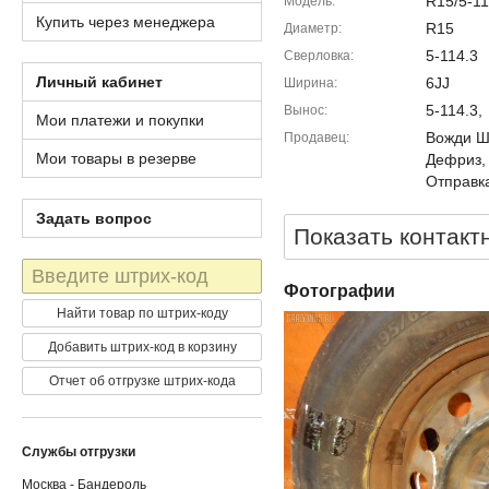
R15/5-11
Модель
Купить через менеджера
R15
Диаметр
5-114.3
Сверловка
Личный кабинет
6JJ
Ширина
5-114.3,
Вынос
Мои платежи и покупки
Вожди Шм
Продавец
Мои товары в резерве
Дефриз,
Отправка
Задать вопрос
Показать контакт
Штрих-
код
Фотографии
Найти товар по штрих-коду
Добавить штрих-код в корзину
Отчет об отгрузке штрих-кода
Службы отгрузки
Москва - Бандероль