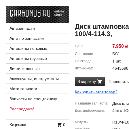
Диск штамповка г
Автозапчасти
100/4-114.3,
Авто по запчастям
7,950
Цена
Р
Автошины легковые
Б/У
Состояние
Автошины грузовые
1 шт.
На складе
4643698
Диски колесные
Штрих-код
Аксессуары, инструменты
В корзину
Проверить
Мото запчасти
Как купить этот товар?
Запчасти на спецтехнику
Диск шт
Название запчасти
Распродажа!
4шт.//ЦО
Доп. информация
R13/4-10
Модель
Корзина
0