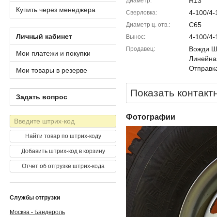
R13
Диаметр
Купить через менеджера
4-100/4-
Сверловка
C65
Диаметр ц. отв.
Личный кабинет
4-100/4-
Вынос
Вожди Шм
Продавец
Мои платежи и покупки
Линейна
Отправка
Мои товары в резерве
Показать контакт
Задать вопрос
Фотографии
Штрих-
код
Найти товар по штрих-коду
Добавить штрих-код в корзину
Отчет об отгрузке штрих-кода
Службы отгрузки
Москва - Бандероль