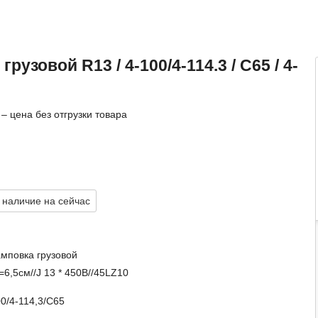
рузовой R13 / 4-100/4-114.3 / C65 / 4-
– цена без отгрузки товара
 наличие на сейчас
амповка грузовой
=6,5см//J 13 * 450B//45LZ10
0/4-114,3/C65