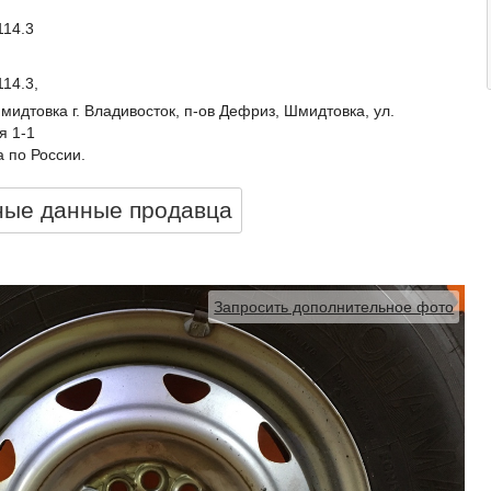
114.3
114.3,
идтовка г. Владивосток, п-ов Дефриз, Шмидтовка, ул.
я 1-1
 по России.
ные данные продавцa
Запросить дополнительное фото