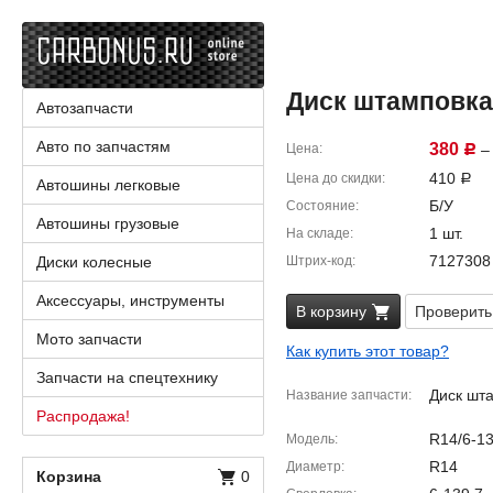
Диск штамповка г
Автозапчасти
Авто по запчастям
380
Цена
– 
Р
410
Цена до скидки
Р
Автошины легковые
Б/У
Состояние
Автошины грузовые
1 шт.
На складе
7127308
Диски колесные
Штрих-код
Аксессуары, инструменты
В корзину
Проверить
Мото запчасти
Как купить этот товар?
Запчасти на спецтехнику
Диск шт
Название запчасти
Распродажа!
R14/6-13
Модель
R14
Диаметр
Корзина
0