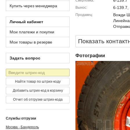
6-139.7
Сверловка
Купить через менеджера
6-139.7,
Вынос
Вожди Шм
Продавец
Линейна
Личный кабинет
Отправка
Мои платежи и покупки
Показать контакт
Мои товары в резерве
Фотографии
Задать вопрос
Штрих-
код
Найти товар по штрих-коду
Добавить штрих-код в корзину
Отчет об отгрузке штрих-кода
Службы отгрузки
Москва - Бандероль