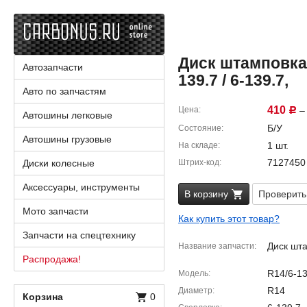
Диск штамповка 
Автозапчасти
139.7 / 6-139.7,
Авто по запчастям
410
Цена
– 
Р
Автошины легковые
Б/У
Состояние
Автошины грузовые
1 шт.
На складе
7127450
Диски колесные
Штрих-код
Аксессуары, инструменты
В корзину
Проверить
Мото запчасти
Как купить этот товар?
Запчасти на спецтехнику
Диск шт
Название запчасти
Распродажа!
R14/6-13
Модель
R14
Диаметр
Корзина
0