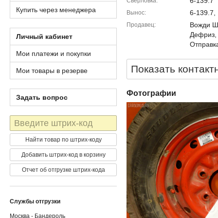
6-139.7
Сверловка
Купить через менеджера
6-139.7,
Вынос
Вожди Шм
Продавец
Дефриз,
Личный кабинет
Отправка
Мои платежи и покупки
Показать контакт
Мои товары в резерве
Фотографии
Задать вопрос
Штрих-
код
Найти товар по штрих-коду
Добавить штрих-код в корзину
Отчет об отгрузке штрих-кода
Службы отгрузки
Москва - Бандероль