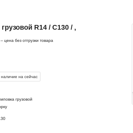
рузовой R14 / C130 / ,
– цена без отгрузки товара
 наличие на сейчас
амповка грузовой
орку
130