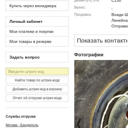
C130
Диаметр ц. отв.
Купить через менеджера
,
Вынос
Вожди Шм
Продавец
Линейна
Личный кабинет
Отправка
Мои платежи и покупки
Показать контакт
Мои товары в резерве
Фотографии
Задать вопрос
Штрих-
код
Найти товар по штрих-коду
Добавить штрих-код в корзину
Отчет об отгрузке штрих-кода
Службы отгрузки
Москва - Бандероль