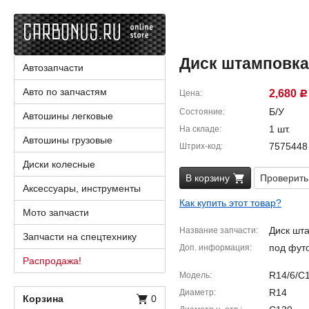
Диск штамповка г
Автозапчасти
Авто по запчастям
2,680
Цена
Р
Б/У
Состояние
Автошины легковые
1 шт.
На складе
Автошины грузовые
7575448
Штрих-код
Диски колесные
В корзину
Проверить
Аксессуары, инструменты
Как купить этот товар?
Мото запчасти
Диск шт
Название запчасти
Запчасти на спецтехнику
под фут
Доп. информация
Распродажа!
R14/6/C
Модель
R14
Диаметр
Корзина
0