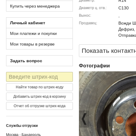
R14
Диаметр
Купить через менеджера
C130
Диаметр ц. отв.
,
Вынос
Личный кабинет
Вожди Шм
Продавец
Дефриз,
Мои платежи и покупки
Отправка
Мои товары в резерве
Показать контакт
Задать вопрос
Фотографии
Штрих-
код
Найти товар по штрих-коду
Добавить штрих-код в корзину
Отчет об отгрузке штрих-кода
Службы отгрузки
Москва - Бандероль