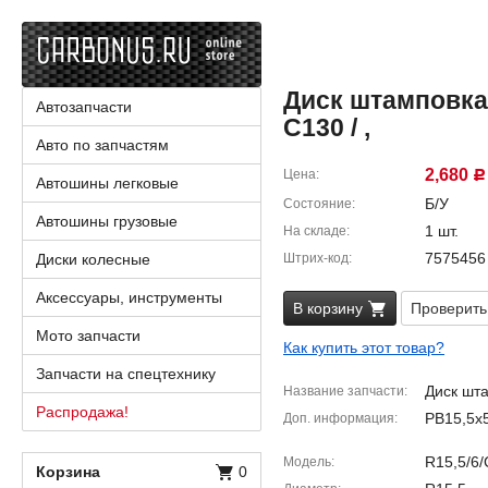
Диск штамповка 
Автозапчасти
C130 / ,
Авто по запчастям
2,680
Цена
Р
Автошины легковые
Б/У
Состояние
Автошины грузовые
1 шт.
На складе
7575456
Диски колесные
Штрих-код
Аксессуары, инструменты
В корзину
Проверить
Мото запчасти
Как купить этот товар?
Запчасти на спецтехнику
Диск шт
Название запчасти
Распродажа!
PB15,5x5
Доп. информация
R15,5/6
Модель
Корзина
0