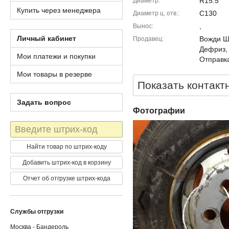
R15.5
Диаметр
Купить через менеджера
C130
Диаметр ц. отв.
,
Вынос
Личный кабинет
Вожди Шм
Продавец
Дефриз,
Мои платежи и покупки
Отправка
Мои товары в резерве
Показать контакт
Задать вопрос
Фотографии
Штрих-
код
Найти товар по штрих-коду
Добавить штрих-код в корзину
Отчет об отгрузке штрих-кода
Службы отгрузки
Москва - Бандероль