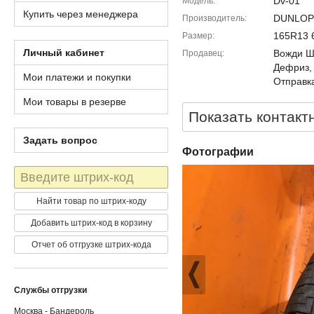
Dv-01
Модель
Купить через менеджера
DUNLOP
Производитель
165R13 
Размер
Личный кабинет
Вожди Шм
Продавец
Дефриз,
Мои платежи и покупки
Отправка
Мои товары в резерве
Показать контакт
Задать вопрос
Фотографии
Штрих-
код
Найти товар по штрих-коду
Добавить штрих-код в корзину
Отчет об отгрузке штрих-кода
Службы отгрузки
Москва - Бандероль