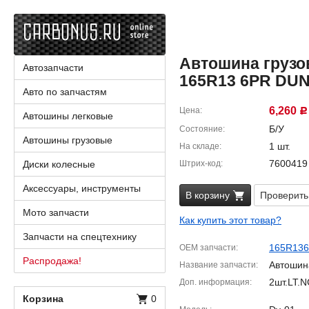
Автошина грузо
Автозапчасти
165R13 6PR DUN
Авто по запчастям
6,260
Цена
Р
Автошины легковые
Б/У
Состояние
Автошины грузовые
1 шт.
На складе
7600419
Диски колесные
Штрих-код
Аксессуары, инструменты
В корзину
Проверить
Мото запчасти
Как купить этот товар?
Запчасти на спецтехнику
165R13
OEM запчасти
Распродажа!
Автошин
Название запчасти
2шт.LT.N
Доп. информация
Корзина
0