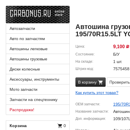
Автошина грузов
Автозапчасти
195/70R15.5LT 
Авто по запчастям
9,100
Цена
Р
Автошины легковые
Б/У
Состояние
Автошины грузовые
1 шт.
На складе
7575458
Диски колесные
Штрих-код
Аксессуары, инструменты
В корзину
Проверить
Мото запчасти
Как купить этот товар?
Запчасти на спецтехнику
195/70R
OEM запчасти
Распродажа!
Автошин
Название запчасти
109/107L
Доп. информация
Корзина
0