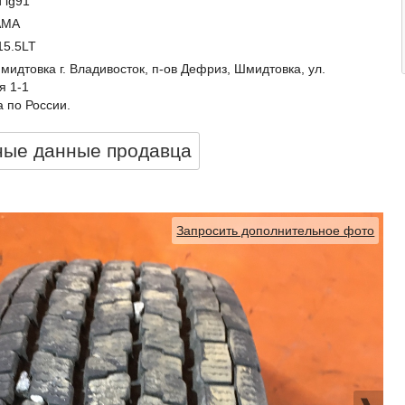
d ig91
AMA
15.5LT
идтовка г. Владивосток, п-ов Дефриз, Шмидтовка, ул.
я 1-1
 по России.
ные данные продавцa
Запросить дополнительное фото