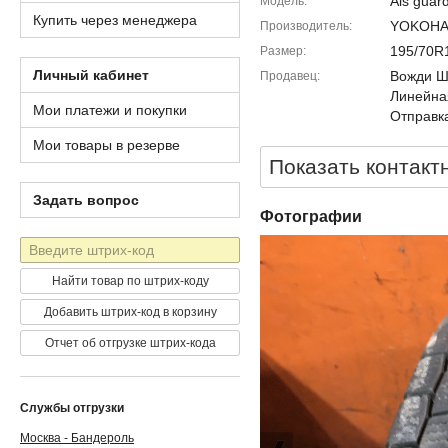
Ais guar
Модель
Купить через менеджера
YOKOH
Производитель
195/70R
Размер
Личный кабинет
Вожди Шм
Продавец
Линейна
Мои платежи и покупки
Отправка
Мои товары в резерве
Показать контакт
Задать вопрос
Фотографии
Штрих-
код
Найти товар по штрих-коду
Добавить штрих-код в корзину
Отчет об отгрузке штрих-кода
Службы отгрузки
Москва - Бандероль