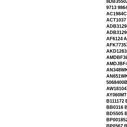
8DB35502
9713 986
AC1984C
ACT1037
ADB3129
ADB3129
AF6124 
AFK7735
AKD1263
AMDBF38
AMDJBF4
AN348W
AN651WK
5068400
AW18104
AY060MT
B111172 
BB0316 
BD5505 
BP00185
BP0567 