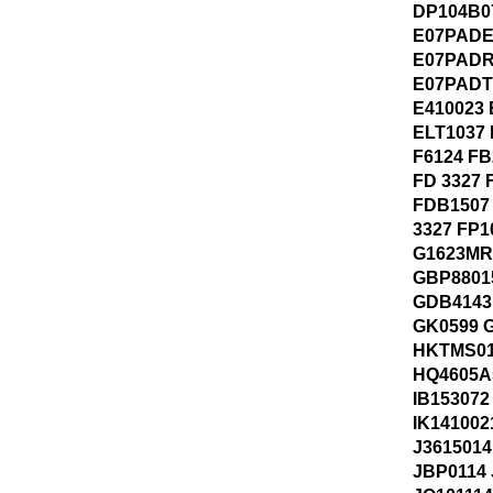
DP104B0
E07PADE
E07PADR
E07PADT
E410023 
ELT1037 
F6124 FB
FD 3327 
FDB1507
3327 FP1
G1623MR
GBP8801
GDB4143 
GK0599 
HKTMS01
HQ4605A
IB153072
IK141002
J361501
JBP0114