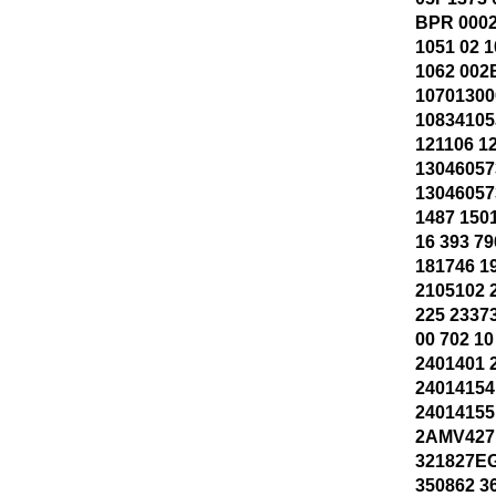
BPR 0002
1051 02 
1062 002
10701300
10834105
121106 1
13046057
1304605
1487 150
16 393 79
181746 1
2105102 
225 2337
00 702 10
2401401 
24014154
24014155
2AMV427
321827E
350862 3