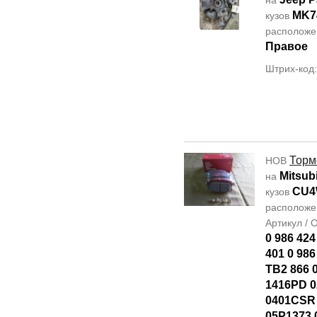
на
MK7
кузов
располож
Правое
Штрих-код
Торм
НОВ
Mitsubi
на
CU
кузов
располож
Артикул /
0 986 424
401 0 986
TB2 866 
1416PD 0
0401CSR
05P1373 