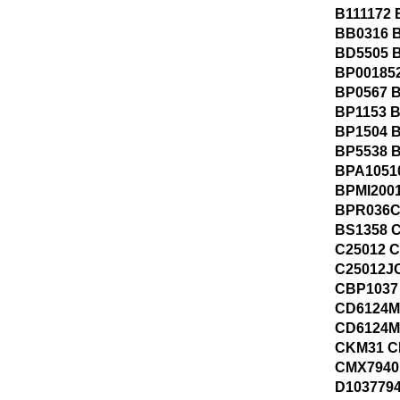
B111172 
BB0316 
BD5505 
BP00185
BP0567 
BP1153 
BP1504 
BP5538 
BPA1051
BPMI200
BPR036C
BS1358 
C25012 
C25012J
CBP1037
CD6124M
CD6124M
CKM31 C
CMX7940
D103779