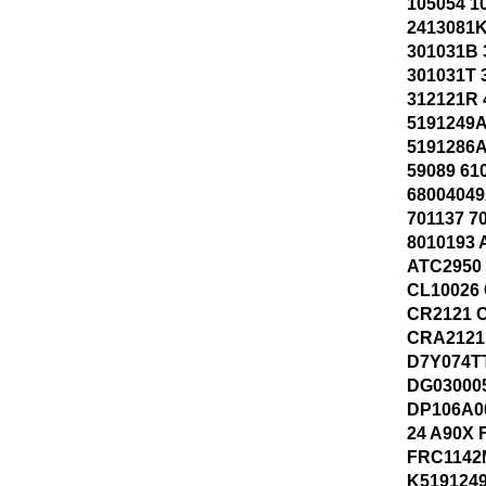
105054 1
2413081K
301031B 
301031T 
312121R 
5191249
5191286
59089 61
6800404
701137 7
8010193 
ATC2950
CL10026
CR2121 
CRA2121
D7Y074T
DG03000
DP106A00
24 A90X 
FRC1142
K519124