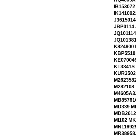
IB153072
IK141002
J361501
JBP0114
JQ101114
JQ101381
K824900
KBP5518
KE070046
KT3341S
KUR3502
M262358
M282108 
M4605A3
MB85761
MD339 M
MDB2612
MI102 MK
MN11692
MR38958