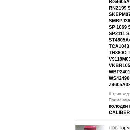
RG4605A
RNZ199 
SKEPM07
SMBPJ36
SP 1069 
SP2111 
ST4605A4
TCA1043
TH380C 
V9118M0
VKBR105
WBP2401
WS42490
Z4605A3
Штрих-код
Применим
колодки
CALIBER
Торм
НОВ