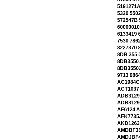
5191271
5320 550
572547B 
60000010
6133419 
7530 786
8227370 
8DB 355 
8DB3550
8DB35502
9713 986
AC1984C
ACT1037
ADB3129
ADB3129
AF6124 
AFK7735
AKD1263
AMDBF38
AMDJBF4