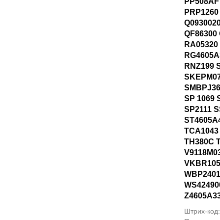
PP508AF
PRP1260
Q0930020
QF86300
RA05320
RG4605A
RNZ199 
SKEPM07
SMBPJ36
SP 1069 
SP2111 
ST4605A4
TCA1043
TH380C 
V9118M0
VKBR105
WBP2401
WS42490
Z4605A3
Штрих-код