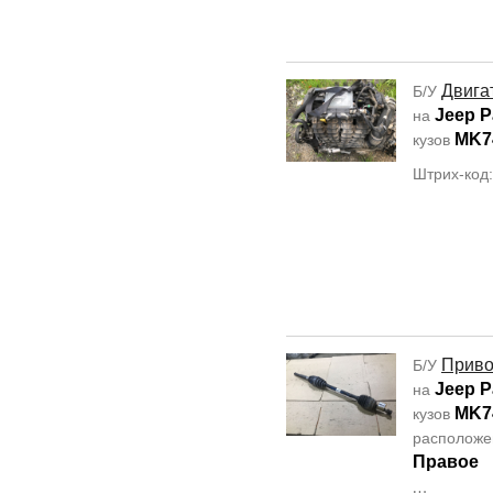
Двига
Б/У
Jeep P
на
MK7
кузов
Штрих-код
Прив
Б/У
Jeep P
на
MK7
кузов
располож
Правое