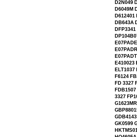
D2N049 
D6049M D
D612401
DB643A 
DFP3341
DP104B0
E07PADE
E07PADR
E07PADT
E410023 
ELT1037 
F6124 FB
FD 3327 
FDB1507
3327 FP1
G1623MR
GBP8801
GDB4143 
GK0599 
HKTMS01
HQ4605A