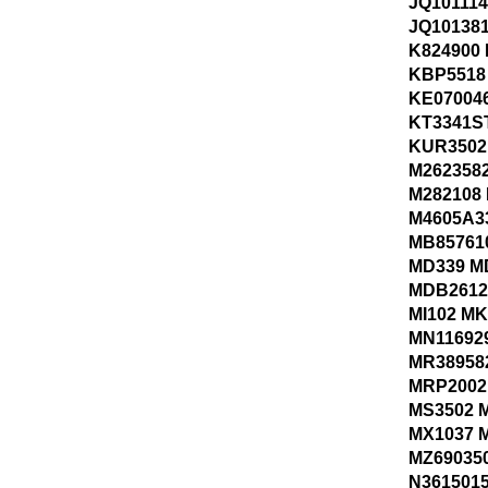
JQ101114
JQ101381
K824900
KBP5518
KE070046
KT3341S
KUR3502
M262358
M282108 
M4605A3
MB85761
MD339 M
MDB2612
MI102 MK
MN11692
MR38958
MRP2002
MS3502 
MX1037 
MZ69035
N361501