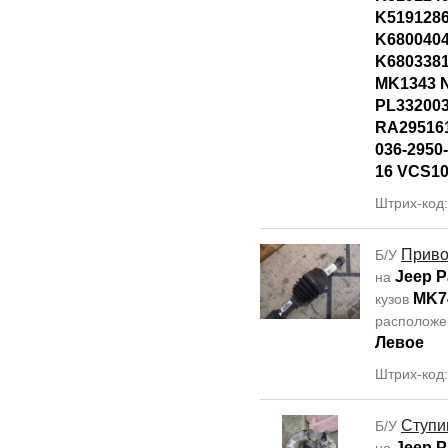
K519128
K680040
K680338
MK1343 
PL33200
RA295161
036-2950
16 VCS1
Штрих-код
Прив
Б/У
Jeep P
на
MK7
кузов
располож
Левое
Штрих-код
Ступи
Б/У
Jeep P