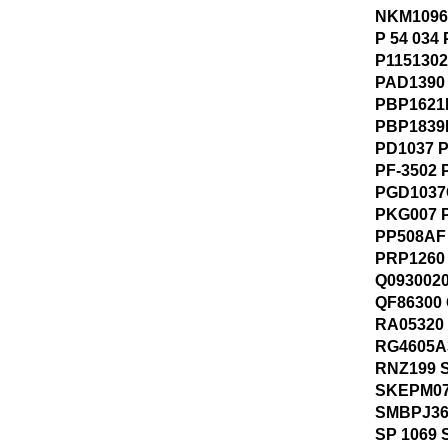
NKM1096
P 54 034
P1151302
PAD1390
PBP1621
PBP1839
PD1037 P
PF-3502 
PGD1037
PKG007 
PP508AF
PRP1260
Q0930020
QF86300
RA05320
RG4605A
RNZ199 
SKEPM07
SMBPJ36
SP 1069 