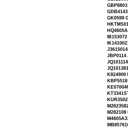
GBP8801
GDB4143 
GK0599 
HKTMS01
HQ4605A
IB153072
IK141002
J361501
JBP0114
JQ101114
JQ101381
K824900
KBP5518
KE070046
KT3341S
KUR3502
M262358
M282108 
M4605A3
MB85761