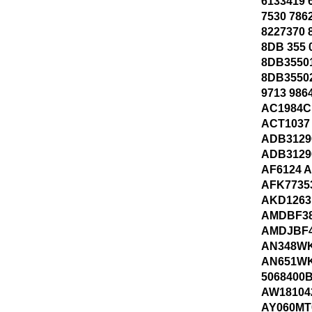
6133419 
7530 786
8227370 
8DB 355 
8DB3550
8DB35502
9713 986
AC1984C
ACT1037
ADB3129
ADB3129
AF6124 
AFK7735
AKD1263
AMDBF38
AMDJBF4
AN348W
AN651WK
5068400
AW18104
AY060MT