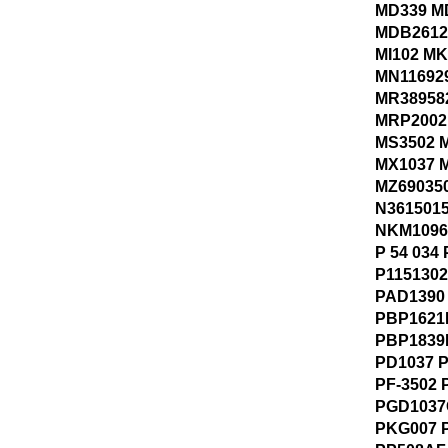
MD339 M
MDB2612
MI102 MK
MN11692
MR38958
MRP2002
MS3502 
MX1037 
MZ69035
N361501
NKM1096
P 54 034
P1151302
PAD1390
PBP1621
PBP1839
PD1037 P
PF-3502 
PGD1037
PKG007 