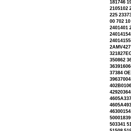
181746 1
2105102 
225 2337
00 702 10
2401401 
24014154
24014155
2AMV427
321827E
350862 3
36391606
37384 OE
39637004
402B0106
42920364
4605A337
4605A493
46300154
50001839
503341 5
51508 51