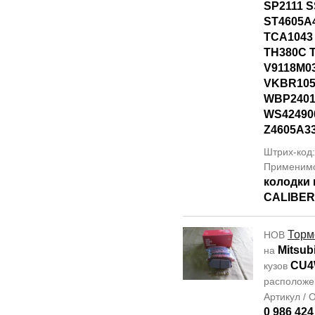
SP2111 
ST4605A4
TCA1043
TH380C 
V9118M0
VKBR105
WBP2401
WS42490
Z4605A3
Штрих-код:
Применим
колодки
CALIBER
Торм
НОВ
Mitsubi
на
CU
кузов
располож
Артикул /
0 986 424