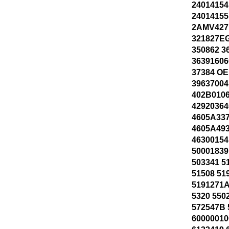
24014154
24014155
2AMV427
321827E
350862 3
36391606
37384 OE
39637004
402B0106
42920364
4605A337
4605A493
46300154
50001839
503341 5
51508 51
5191271
5320 550
572547B 
60000010