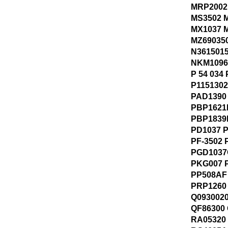
MRP2002
MS3502 
MX1037 
MZ69035
N361501
NKM1096
P 54 034
P1151302
PAD1390
PBP1621
PBP1839
PD1037 P
PF-3502 
PGD1037
PKG007 
PP508AF
PRP1260
Q0930020
QF86300
RA05320