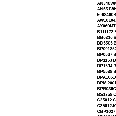
AN348W
AN651WK
5068400
AW18104
AY060MT
B111172 
BB0316 
BD5505 
BP00185
BP0567 
BP1153 
BP1504 
BP5538 
BPA1051
BPMI200
BPR036C
BS1358 
C25012 
C25012J
CBP1037