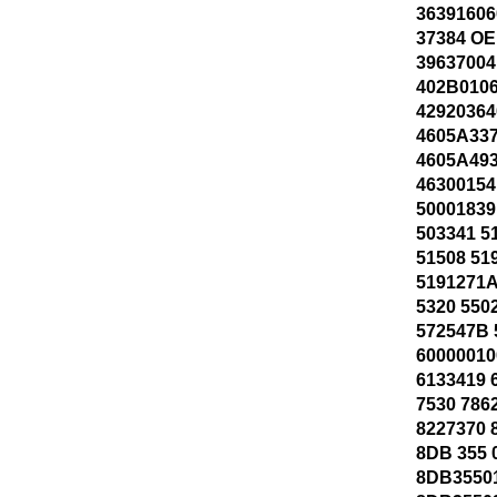
36391606
37384 OE
39637004
402B0106
42920364
4605A337
4605A493
46300154
50001839
503341 5
51508 51
5191271
5320 550
572547B 
60000010
6133419 
7530 786
8227370 
8DB 355 
8DB3550