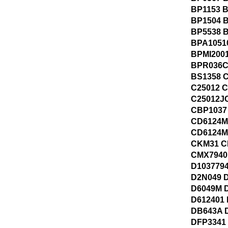
BP1153 
BP1504 
BP5538 
BPA1051
BPMI200
BPR036C
BS1358 
C25012 
C25012J
CBP1037
CD6124M
CD6124M
CKM31 C
CMX7940
D103779
D2N049 
D6049M D
D612401
DB643A 
DFP3341