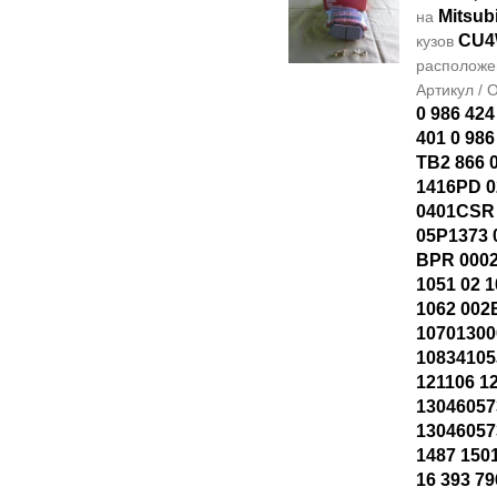
Mitsubi
на
CU
кузов
располож
Артикул /
0 986 424
401 0 986
TB2 866 
1416PD 0
0401CSR
05P1373 
BPR 0002
1051 02 
1062 002
10701300
10834105
121106 1
13046057
1304605
1487 150
16 393 79