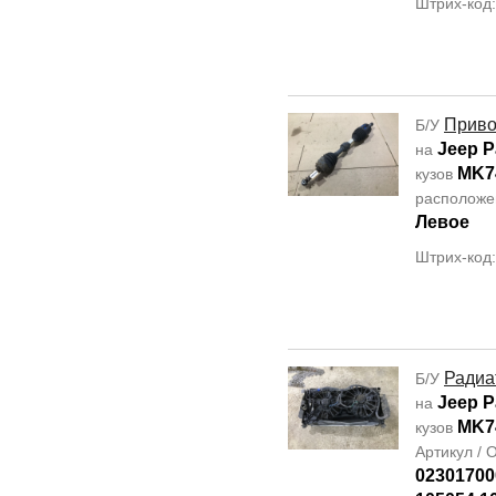
Штрих-код
Прив
Б/У
Jeep P
на
MK7
кузов
располож
Левое
Штрих-код
Радиа
Б/У
Jeep P
на
MK7
кузов
Артикул /
02301700