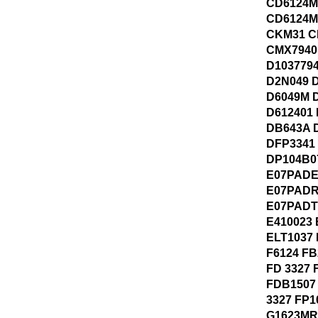
CD6124M
CD6124M
CKM31 C
CMX7940
D103779
D2N049 
D6049M D
D612401
DB643A 
DFP3341
DP104B0
E07PADE
E07PADR
E07PADT
E410023 
ELT1037 
F6124 FB
FD 3327 
FDB1507
3327 FP1
G1623MR