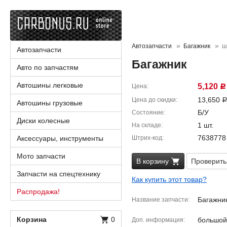
Автозапчасти
Багажник
ш
Автозапчасти
Багажник
Авто по запчастям
Автошины легковые
5,120
Цена
Р
13,650
Цена до скидки
Автошины грузовые
Б/У
Состояние
Диски колесные
1 шт.
На складе
7638778
Аксессуары, инструменты
Штрих-код
Мото запчасти
В корзину
Проверить
Запчасти на спецтехнику
Как купить этот товар?
Распродажа!
Багажник
Название запчасти
Корзина
0
большой
Доп. информация