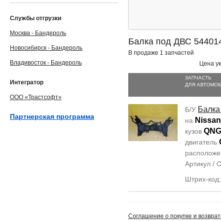
Службы отгрузки
Москва - Бандероль
Балка под ДВС 5440
Новосибирск - Бандероль
В продаже 1 запчастей
Владивосток - Бандероль
Цена ук
ЗАПЧАСТЬ
Интегратор
ДЛЯ АВТОМО
ООО «Трастсофт»
Балка
Б/У
Партнерская программа
Nissan
на
QNG
кузов
двигатель
располож
Артикул /
Штрих-код
Соглашение о покупке и возврат