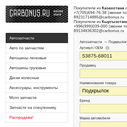
Покупатели из
Казахстана
о
+7(705)694-76-38 (звонки то
89231714885@carbonus.ru
Покупатели из
Кыргызстан
+996(999)039-000 (звонки то
89134836302@carbonus.ru
Автозапчасти
Автозапчасти
Подкрылок
Авто по запчастям
Артикул / OEM
Автошины легковые
Продавец
Автошины грузовые
Диски колесные
Наименование товара
Аксессуары, инструменты
Мото запчасти
Бренд
Запчасти на спецтехнику
Распродажа!
Марка автомобиля