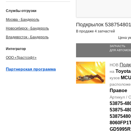
Службы отгрузки
Москва - Бандероль
Подкрылок 53875480
Новосибирск - Бандероль
В продаже 4 запчастей
Владивосток - Бандероль
Цена ук
ЗАПЧАСТЬ
Интегратор
ДЛЯ АВТОМО
ООО «Трастсофт»
Подк
НОВ
Партнерская программа
Toyota
на
MCU
кузов
располож
Правое
Артикул /
53875-48
53875-48
53875480
8060FP1T
GD5995R