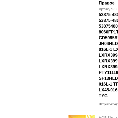
Правое
Артикул /
53875-48
53875-48
53875480
8060FP1T
GD5995R
JH04HLD
016L-1 L
LXRX399
LXRX399
LXRX399
PTY1111
SF13HLD
016L-1 T
LX45-016
TYG
Штрих-код
Подк
НОВ