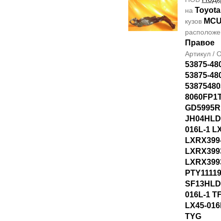
Toyota
на
MCU
кузов
располож
Правое
Артикул /
53875-48
53875-48
53875480
8060FP1T
GD5995R
JH04HLD
016L-1 L
LXRX399
LXRX399
LXRX399
PTY1111
SF13HLD
016L-1 T
LX45-016
TYG