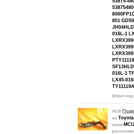
53875-48
53875480
8060FP1Q
851 GD5
JH04HLD
016L-1 L
LXRX399
LXRX399
LXRX399
PTY1111
SF13HLD
016L-1 T
LX45-016
TY11119
Штрих-код
Подк
НОВ
Toyota
на
MCU
кузов
располож