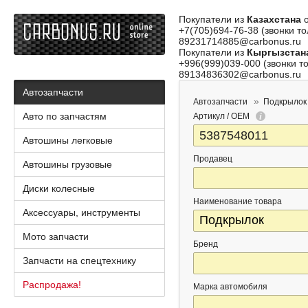
Покупатели из
Казахстана
о
+7(705)694-76-38 (звонки то
89231714885@carbonus.ru
Покупатели из
Кыргызстан
+996(999)039-000 (звонки то
89134836302@carbonus.ru
Автозапчасти
Автозапчасти
Подкрылок
Авто по запчастям
Артикул / OEM
Автошины легковые
Продавец
Автошины грузовые
Диски колесные
Наименование товара
Аксессуары, инструменты
Мото запчасти
Бренд
Запчасти на спецтехнику
Распродажа!
Марка автомобиля