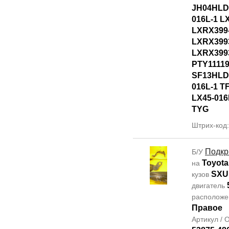
JH04HLD
016L-1 L
LXRX399
LXRX399
LXRX399
PTY1111
SF13HLD
016L-1 T
LX45-016
TYG
Штрих-код
Подкр
Б/У
Toyota
на
SXU
кузов
двигатель
располож
Правое
Артикул /