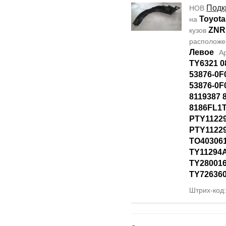
Подк
НОВ
Toyota
на
ZNR
кузов
располож
Левое
А
TY6321 0
53876-0F
53876-0F
8119387 
8186FL1T
PTY1122
PTY11229
TO40306
TY11294
TY28001
TY72636
Штрих-код