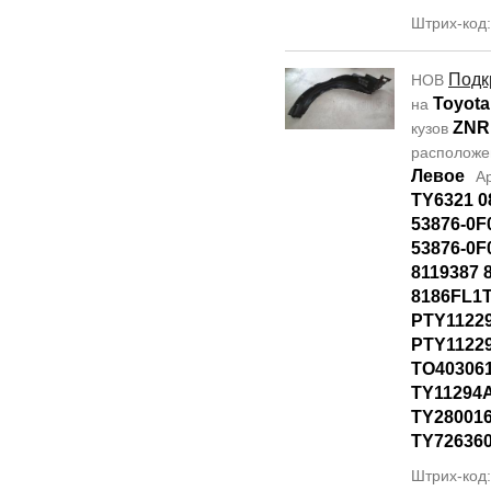
Штрих-код
Подк
НОВ
Toyota
на
ZNR
кузов
располож
Левое
А
TY6321 0
53876-0F
53876-0F
8119387 
8186FL1T
PTY1122
PTY11229
TO40306
TY11294
TY28001
TY72636
Штрих-код