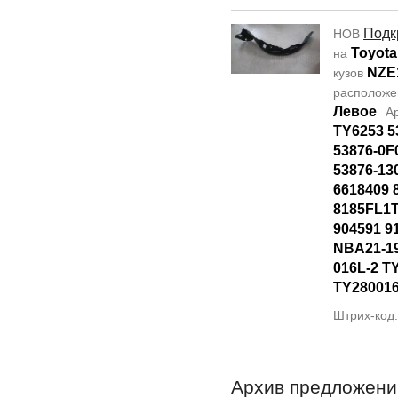
Подк
НОВ
Toyota
на
NZE
кузов
располож
Левое
А
TY6253 5
53876-0F
53876-13
6618409 
8185FL1T
904591 9
NBA21-19
016L-2 T
TY28001
Штрих-код
Архив предложени