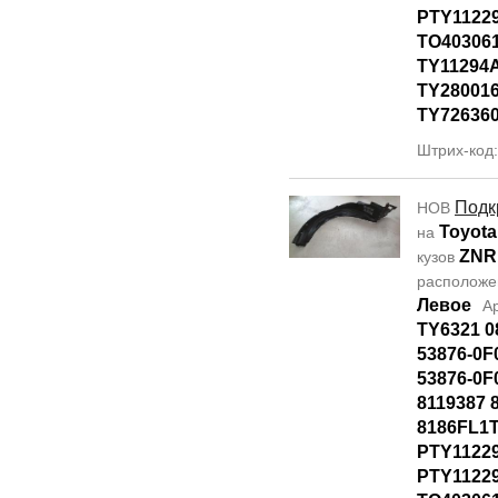
PTY11229
TO40306
TY11294
TY28001
TY72636
Штрих-код
Подк
НОВ
Toyota
на
ZNR
кузов
располож
Левое
А
TY6321 0
53876-0F
53876-0F
8119387 
8186FL1T
PTY1122
PTY11229