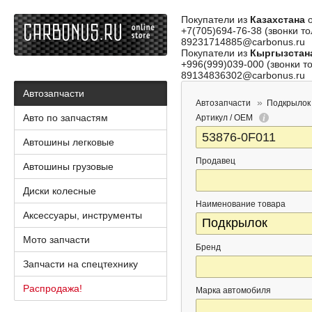
Покупатели из
Казахстана
о
+7(705)694-76-38 (звонки то
89231714885@carbonus.ru
Покупатели из
Кыргызстан
+996(999)039-000 (звонки то
89134836302@carbonus.ru
Автозапчасти
Автозапчасти
Подкрылок
Авто по запчастям
Артикул / OEM
Автошины легковые
Продавец
Автошины грузовые
Диски колесные
Наименование товара
Аксессуары, инструменты
Мото запчасти
Бренд
Запчасти на спецтехнику
Распродажа!
Марка автомобиля