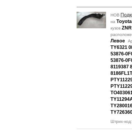
Подк
НОВ
Toyota
на
ZNR
кузов
располож
Левое
А
TY6321 0
53876-0F
53876-0F
8119387 
8186FL1T
PTY1122
PTY11229
TO40306
TY11294
TY28001
TY72636
Штрих-код