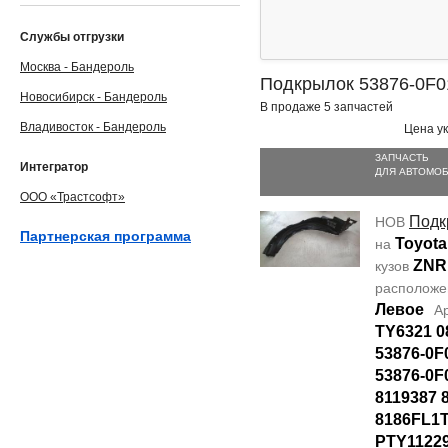
Службы отгрузки
Москва - Бандероль
Подкрылок 53876-0F0
Новосибирск - Бандероль
В продаже 5 запчастей
Владивосток - Бандероль
Цена ук
ЗАПЧАСТЬ
Интегратор
ДЛЯ АВТОМО
ООО «Трастсофт»
Подк
НОВ
Партнерская программа
Toyota
на
ZNR
кузов
располож
Левое
А
TY6321 0
53876-0F
53876-0F
8119387 
8186FL1T
PTY1122