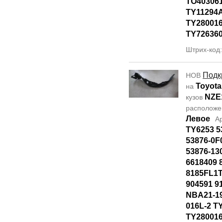
TO40306
TY11294
TY28001
TY72636
Штрих-код
Подк
НОВ
Toyota
на
NZE
кузов
располож
Левое
А
TY6253 5
53876-0F
53876-13
6618409 
8185FL1T
904591 9
NBA21-19
016L-2 T
TY28001