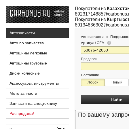
Покупатели из
Казахста
89231714885@carbonus.
Покупатели из
Кыргызс
89134836302@carbonus.
Автозапчасти
Автозапчасти
Подкрылок
Авто по запчастям
Артикул / OEM
Автошины легковые
Продавец
Автошины грузовые
Диски колесные
Состояние
Любой
Новый
Аксессуары, инструменты
Мото запчасти
Найти
Запчасти на спецтехнику
Распродажа!
По вашему запрос