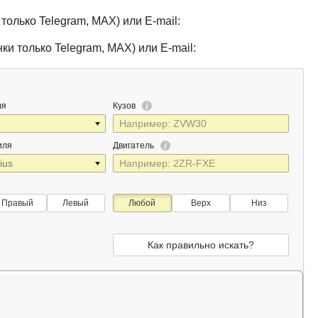
только Telegram, MAX) или E-mail:
ки только Telegram, MAX) или E-mail:
ля
Кузов
иля
Двигатель
Правый
Левый
Любой
Верх
Низ
Как правильно искать?