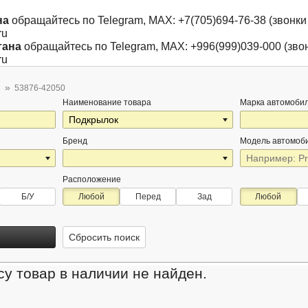
на
обращайтесь по Telegram, MAX: +7(705)694-76-38 (звонки 
ru
тана
обращайтесь по Telegram, MAX: +996(999)039-000 (звон
ru
53876-42050
Наименование товара
Марка автомоби
Бренд
Модель автомоб
Расположение
Б/У
Любой
Перед
Зад
Любой
Сбросить поиск
у товар в наличии не найден.