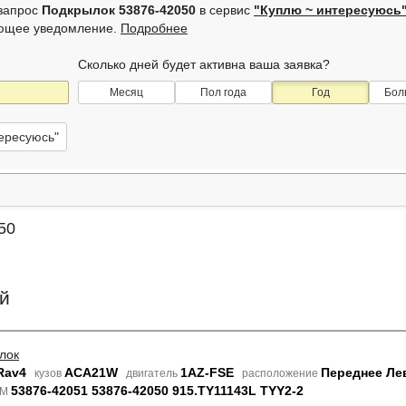
 запрос
Подкрылок 53876-42050
в сервис
"Куплю ~ интересуюсь
ующее уведомление.
Подробнее
Сколько дней будет активна ваша заявка?
Месяц
Пол года
Год
Бол
тересуюсь"
50
й
лок
Rav4
ACA21W
1AZ-FSE
Переднее Ле
кузов
двигатель
расположение
53876-42051 53876-42050 915.TY11143L TYY2-2
EM