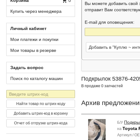
Корзина
0
Вы можете добавить свой
отправит Вам соответств
Купить через менеджера
E-mail для оповещения:
Личный кабинет
Мои платежи и покупки
Добавить в "Куплю ~ ин
Мои товары в резерве
Задать вопрос
Подкрылок 53876-420
Поиск по каталогу машин
В продаже 0 запчастей
Штрих-
код
Архив предложени
Найти товар по штрих-коду
Добавить штрих-код в корзину
Подкры
Б/У
Отчет об отгрузке штрих-кода
Toyota 
на
Артикул / O