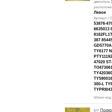
двигатель
располож
Левое
Артикул /
53876-47
6635013 
8162FL1T
387 8544
GD5770AL
TY6177 
PTY11192
47020 ST
TO47306
TY42036
TY590016
300-L TY
TYPRI04
Штрих-код
Подкр
Б/У