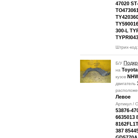
47020 ST
TO47306
TY42036
TY590016
300-L TY
TYPRI04
Штрих-код
Подкр
Б/У
Toyota
на
NHW
кузов
двигатель
располож
Левое
Артикул /
53876-47
6635013 
8162FL1T
387 8544
GD5770AL