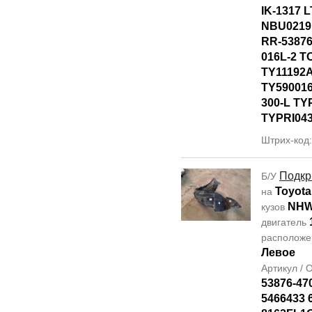
IK-1317 
NBU0219
RR-53876
016L-2 T
TY11192
TY590016
300-L TY
TYPRI04
Штрих-код
Подкр
Б/У
Toyota
на
NHW
кузов
двигатель
располож
Левое
Артикул /
53876-47
5466433 