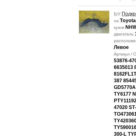
Подкр
Б/У
Toyota
на
NHW
кузов
двигатель
располож
Левое
Артикул /
53876-47
6635013 
8162FL1T
387 8544
GD5770AL
TY6177 
PTY11192
47020 ST
TO47306
TY42036
TY590016
300-L TY