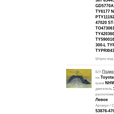
387 8544
GD5770AL
TY6177 
PTY11192
47020 ST
TO47306
TY42036
TY590016
300-L TY
TYPRI04
Штрих-код
Подкр
Б/У
Toyota
на
NHW
кузов
двигатель
располож
Левое
Артикул /
53876-47