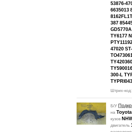
53876-47
6635013 
8162FL1T
387 8544
GD5770AL
TY6177 
PTY11192
47020 ST
TO47306
TY42036
TY590016
300-L TY
TYPRI04
Штрих-код
Подкр
Б/У
Toyota
на
NHW
кузов
двигатель
располож