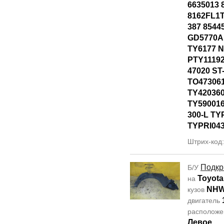
6635013 
8162FL1T
387 8544
GD5770AL
TY6177 
PTY11192
47020 ST
TO47306
TY42036
TY590016
300-L TY
TYPRI04
Штрих-код
Подкр
Б/У
Toyota
на
NHW
кузов
двигатель
располож
Левое