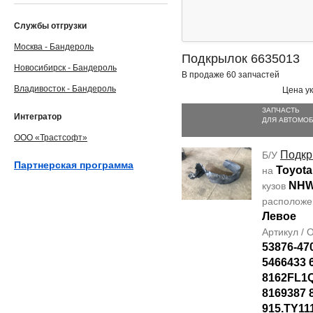
Службы отгрузки
Москва - Бандероль
Подкрылок 6635013
Новосибирск - Бандероль
В продаже 60 запчастей
Владивосток - Бандероль
Цена ук
ЗАПЧАСТЬ
Интегратор
ДЛЯ АВТОМО
ООО «Трастсофт»
Подкр
Б/У
Партнерская программа
Toyota
на
NHW
кузов
располож
Левое
Артикул /
53876-47
5466433 
8162FL1
8169387 
915.TY11