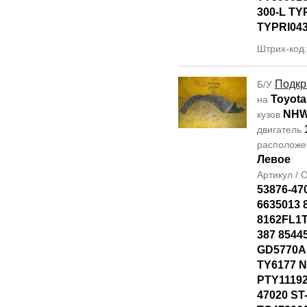
300-L TY
TYPRI04
Штрих-код
Подкр
Б/У
Toyota
на
NHW
кузов
двигатель
располож
Левое
Артикул /
53876-47
6635013 
8162FL1T
387 8544
GD5770AL
TY6177 
PTY11192
47020 ST