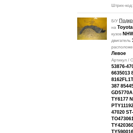
Штрих-код
Подкр
Б/У
Toyota
на
NHW
кузов
двигатель
располож
Левое
Артикул /
53876-47
6635013 
8162FL1T
387 8544
GD5770AL
TY6177 
PTY11192
47020 ST
TO47306
TY42036
TY590016