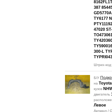
8162FL1T
387 8544
GD5770AL
TY6177 
PTY11192
47020 ST
TO47306
TY42036
TY590016
300-L TY
TYPRI04
Штрих-код
Подкр
Б/У
Toyota
на
NHW
кузов
двигатель
располож
Левое
Артикул /