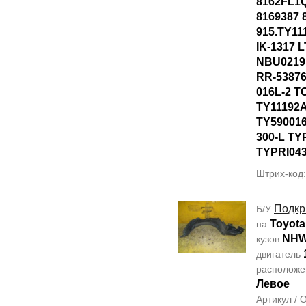
8162FL1
8169387 
915.TY11
IK-1317 
NBU0219
RR-53876
016L-2 T
TY11192
TY590016
300-L TY
TYPRI04
Штрих-код
Подкр
Б/У
Toyota
на
NHW
кузов
двигатель
располож
Левое
Артикул /