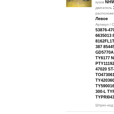
NHW
кузов
двигатель
располож
Левое
Артикул /
53876-47
6635013 
8162FL1T
387 8544
GD5770AL
TY6177 
PTY11192
47020 ST
TO47306
TY42036
TY590016
300-L TY
TYPRI04
Штрих-код