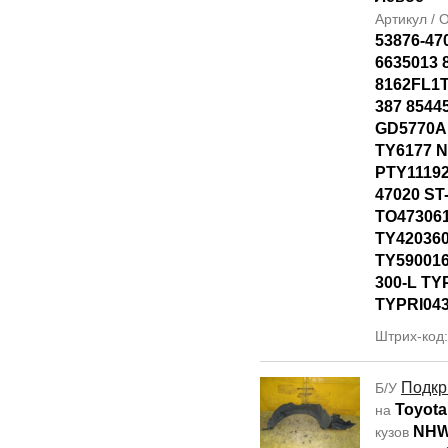
Артикул /
53876-47
6635013 
8162FL1T
387 8544
GD5770AL
TY6177 
PTY11192
47020 ST
TO47306
TY42036
TY590016
300-L TY
TYPRI04
Штрих-код
Подкр
Б/У
Toyota
на
NHW
кузов