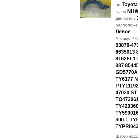
Toyota
на
NHW
кузов
двигатель
располож
Левое
Артикул /
53876-47
6635013 
8162FL1T
387 8544
GD5770AL
TY6177 
PTY11192
47020 ST
TO47306
TY42036
TY590016
300-L TY
TYPRI04
Штрих-код