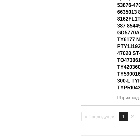
53876-47
6635013 
8162FL1T
387 8544
GD5770AL
TY6177 
PTY11192
47020 ST
TO47306
TY42036
TY590016
300-L TY
TYPRI04
Штрих-код
« Предыдущая
1
2