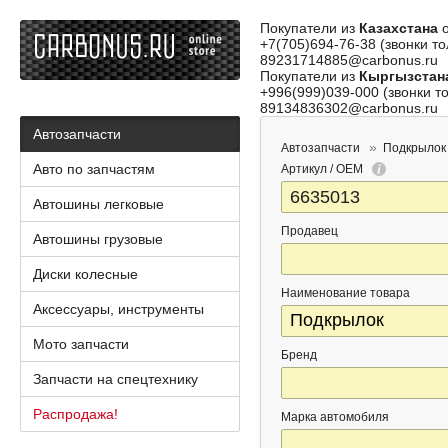
Покупатели из
Казахстана
о
+7(705)694-76-38 (звонки то
89231714885@carbonus.ru
Покупатели из
Кыргызстан
+996(999)039-000 (звонки то
89134836302@carbonus.ru
Автозапчасти
Автозапчасти
Подкрылок
Авто по запчастям
Артикул / OEM
Автошины легковые
Продавец
Автошины грузовые
Диски колесные
Наименование товара
Аксессуары, инструменты
Мото запчасти
Бренд
Запчасти на спецтехнику
Распродажа!
Марка автомобиля