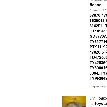
Левое
Артикул /
53876-47
6635013 
8162FL1T
387 8544
GD5770AL
TY6177 
PTY11192
47020 ST
TO47306
TY42036
TY590016
300-L TY
TYPRI04
Штрих-код
Подкр
Б/У
Toyota
на