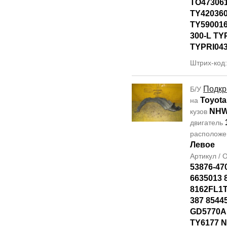
TO47306
TY42036
TY590016
300-L TY
TYPRI04
Штрих-код
Подкр
Б/У
Toyota
на
NHW
кузов
двигатель
располож
Левое
Артикул /
53876-47
6635013 
8162FL1T
387 8544
GD5770AL
TY6177 