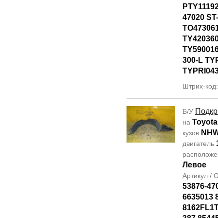
PTY11192
47020 ST
TO47306
TY42036
TY590016
300-L TY
TYPRI04
Штрих-код
Подкр
Б/У
Toyota
на
NHW
кузов
двигатель
располож
Левое
Артикул /
53876-47
6635013 
8162FL1T