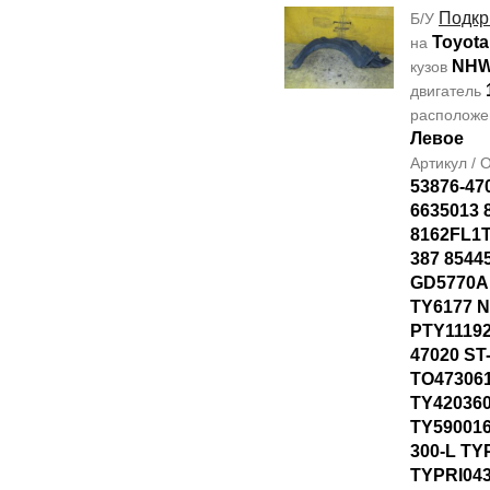
Подкр
Б/У
Toyota
на
NHW
кузов
двигатель
располож
Левое
Артикул /
53876-47
6635013 
8162FL1T
387 8544
GD5770AL
TY6177 
PTY11192
47020 ST
TO47306
TY42036
TY590016
300-L TY
TYPRI04