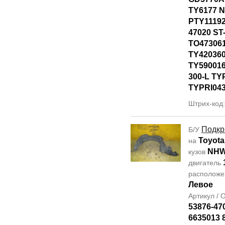
TY6177 
PTY11192
47020 ST
TO47306
TY42036
TY590016
300-L TY
TYPRI04
Штрих-код
Подкр
Б/У
Toyota
на
NHW
кузов
двигатель
располож
Левое
Артикул /
53876-47
6635013 