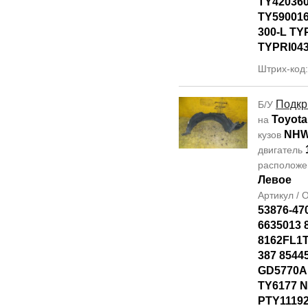
TY42036
TY590016
300-L TY
TYPRI04
Штрих-код
Подкр
Б/У
Toyota
на
NHW
кузов
двигатель
располож
Левое
Артикул /
53876-47
6635013 
8162FL1T
387 8544
GD5770AL
TY6177 
PTY11192