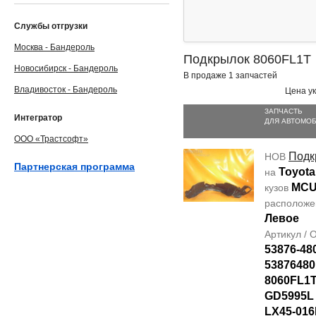
Службы отгрузки
Москва - Бандероль
Подкрылок 8060FL1T
Новосибирск - Бандероль
В продаже 1 запчастей
Владивосток - Бандероль
Цена ук
ЗАПЧАСТЬ
Интегратор
ДЛЯ АВТОМО
ООО «Трастсофт»
Подк
НОВ
Партнерская программа
Toyota
на
MCU
кузов
располож
Левое
Артикул /
53876-48
53876480
8060FL1T
GD5995L
LX45-016