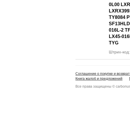
0L00 LXR
LXRX399
TY8084 
SF13HLD
016L-2 T
LX45-016
TYG
Штрих-код
Соглашение о покупке и возврат
Книга жалоб и предложений
Все права защищены © carbonus