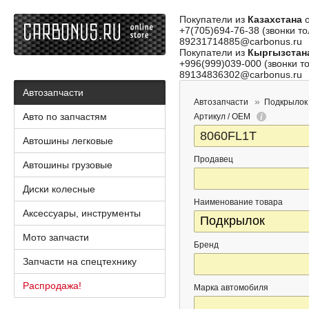
Покупатели из
Казахстана
о
+7(705)694-76-38 (звонки то
89231714885@carbonus.ru
Покупатели из
Кыргызстан
+996(999)039-000 (звонки то
89134836302@carbonus.ru
Автозапчасти
Автозапчасти
Подкрылок
Авто по запчастям
Артикул / OEM
Автошины легковые
Продавец
Автошины грузовые
Диски колесные
Наименование товара
Аксессуары, инструменты
Мото запчасти
Бренд
Запчасти на спецтехнику
Распродажа!
Марка автомобиля