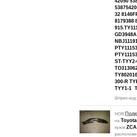
42050 53
53875420
32 8146F
8179388 
915.TY11
GD3948A
NBJ1119
PTY1115
PTY1115
ST-TYY2-
TO31306
TY80201
300-R T
TYY1-1
Штрих-код
Подк
НОВ
Toyota
на
ZCA
кузов
располож