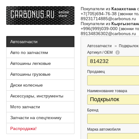
Покупатели из
Казахстана
о
+7(705)694-76-38 (звонки то
89231714885@carbonus.ru
Покупатели из
Кыргызстан
+996(999)039-000 (звонки то
89134836302@carbonus.ru
Автозапчасти
Автозапчасти
Подкрылок
Авто по запчастям
Артикул / OEM
Автошины легковые
Продавец
Автошины грузовые
Диски колесные
Наименование товара
Аксессуары, инструменты
Мото запчасти
Бренд
Запчасти на спецтехнику
Распродажа!
Марка автомобиля