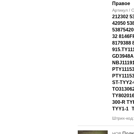
Правое
Артикул /
212302 5
42050 53
53875420
32 8146F
8179388 
915.TY11
GD3948A
NBJ1119
PTY1115
PTY1115
ST-TYY2-
TO31306
TY80201
300-R T
TYY1-1
Штрих-код
Подк
НОВ