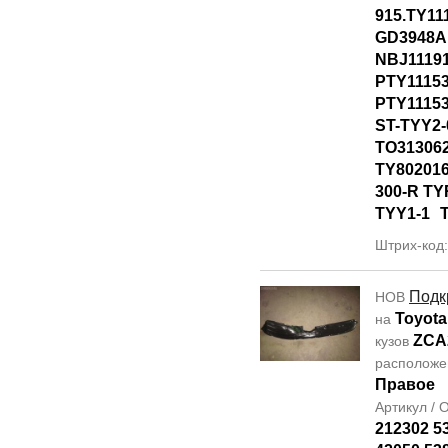
915.TY11
GD3948A
NBJ1119
PTY1115
PTY1115
ST-TYY2-
TO31306
TY80201
300-R T
TYY1-1
Штрих-код
Подк
НОВ
Toyota
на
ZCA
кузов
располож
Правое
Артикул /
212302 5