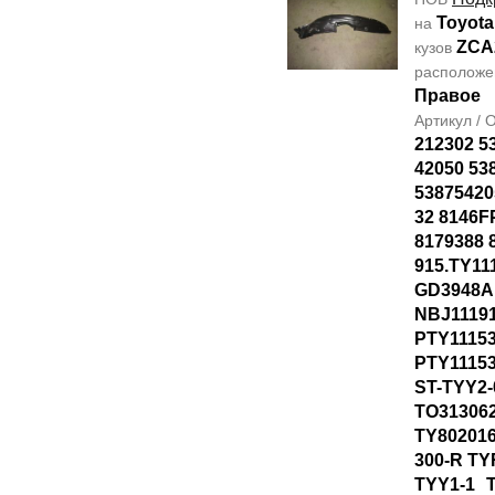
Toyota
на
ZCA
кузов
располож
Правое
Артикул /
212302 5
42050 53
53875420
32 8146F
8179388 
915.TY11
GD3948A
NBJ1119
PTY1115
PTY1115
ST-TYY2-
TO31306
TY80201
300-R T
TYY1-1