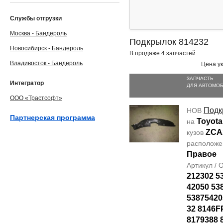
Службы отгрузки
Москва - Бандероль
Подкрылок 814232
Новосибирск - Бандероль
В продаже 4 запчастей
Владивосток - Бандероль
Цена ук
ЗАПЧАСТЬ
Интегратор
ДЛЯ АВТОМО
ООО «Трастсофт»
Подк
НОВ
Партнерская программа
Toyota
на
ZCA
кузов
располож
Правое
Артикул /
212302 5
42050 53
53875420
32 8146F
8179388 