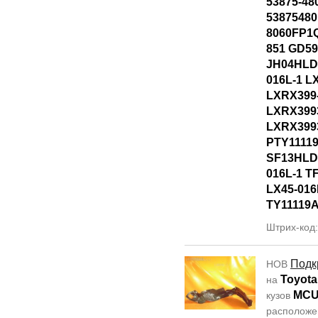
53875-48
53875480
8060FP1Q
851 GD5
JH04HLD
016L-1 L
LXRX399
LXRX399
LXRX399
PTY1111
SF13HLD
016L-1 T
LX45-016
TY11119
Штрих-код
Подк
НОВ
Toyota
на
MCU
кузов
располож