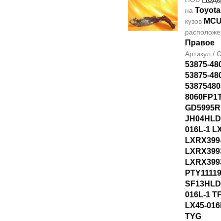
Toyota
на
MCU
кузов
располож
Правое
Артикул /
53875-48
53875-48
53875480
8060FP1T
GD5995R
JH04HLD
016L-1 L
LXRX399
LXRX399
LXRX399
PTY1111
SF13HLD
016L-1 T
LX45-016
TYG