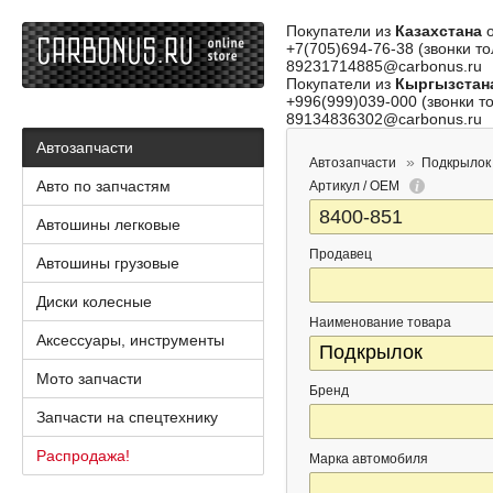
Покупатели из
Казахстана
о
+7(705)694-76-38 (звонки то
89231714885@carbonus.ru
Покупатели из
Кыргызстан
+996(999)039-000 (звонки то
89134836302@carbonus.ru
Автозапчасти
Автозапчасти
Подкрылок
Авто по запчастям
Артикул / OEM
Автошины легковые
Продавец
Автошины грузовые
Диски колесные
Наименование товара
Аксессуары, инструменты
Мото запчасти
Бренд
Запчасти на спецтехнику
Распродажа!
Марка автомобиля