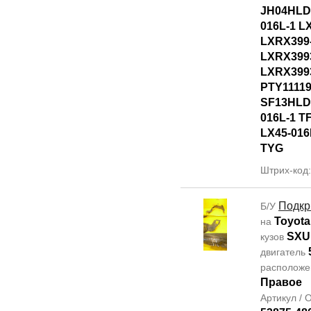
JH04HLD
016L-1 L
LXRX399
LXRX399
LXRX399
PTY1111
SF13HLD
016L-1 T
LX45-016
TYG
Штрих-код
Подкр
Б/У
Toyota
на
SXU
кузов
двигатель
располож
Правое
Артикул /