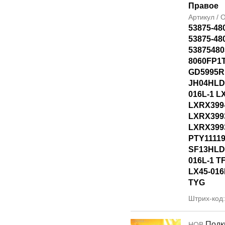
Правое
Артикул /
53875-48
53875-48
53875480
8060FP1T
GD5995R
JH04HLD
016L-1 L
LXRX399
LXRX399
LXRX399
PTY1111
SF13HLD
016L-1 T
LX45-016
TYG
Штрих-код
Подк
НОВ