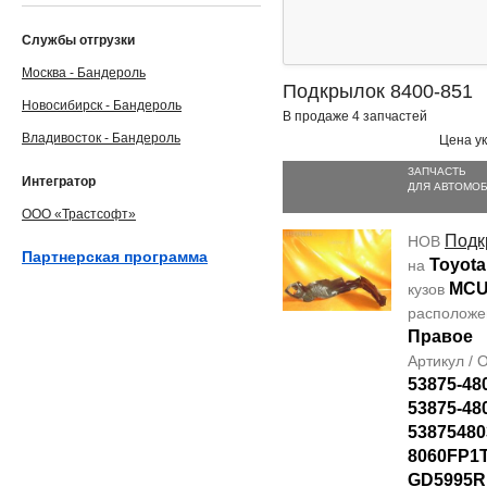
Службы отгрузки
Москва - Бандероль
Подкрылок 8400-851
Новосибирск - Бандероль
В продаже 4 запчастей
Владивосток - Бандероль
Цена ук
ЗАПЧАСТЬ
Интегратор
ДЛЯ АВТОМО
ООО «Трастсофт»
Подк
НОВ
Партнерская программа
Toyota
на
MCU
кузов
располож
Правое
Артикул /
53875-48
53875-48
53875480
8060FP1T
GD5995R