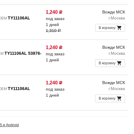
1,240
Вожди МСК
Р
TY11106AL
г.Москва
 OEM
под заказ
1 дней
В корзину
1,310
Р
1,240
Вожди МСК
Р
TY11106AL 53876-
г.Москва
OEM
под заказ
1 дней
В корзину
1,240
Вожди МСК
Р
TY11106AL
г.Москва
 OEM
под заказ
1 дней
В корзину
S и Android