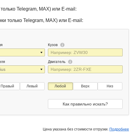
только Telegram, MAX) или E-mail:
ки только Telegram, MAX) или E-mail:
ля
Кузов
иля
Двигатель
Правый
Левый
Любой
Верх
Низ
Как правильно искать?
Цена указана без стоимости отгрузки.
Подробнее