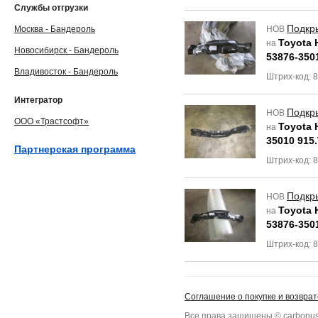
Службы отгрузки
Подкр
Москва - Бандероль
НОВ
Toyota H
на
Новосибирск - Бандероль
53876-350
Владивосток - Бандероль
Штрих-код:
Интегратор
Подкр
НОВ
ООО «Трастсофт»
Toyota H
на
35010 915
Партнерская программа
Штрих-код:
Подкр
НОВ
Toyota H
на
53876-350
Штрих-код:
Соглашение о покупке и возврат
Все права защищены © carbonus