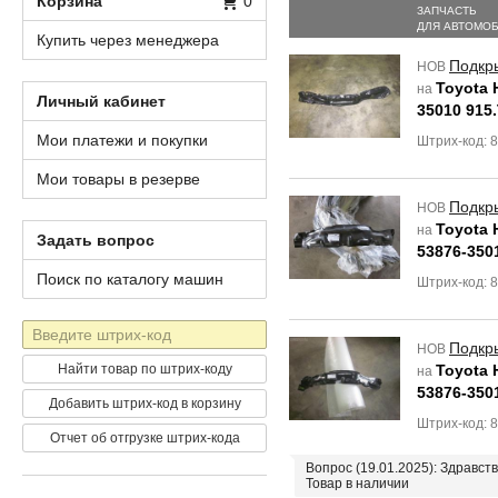
Корзина
0
ЗАПЧАСТЬ
ДЛЯ АВТОМО
Купить через менеджера
Подкр
НОВ
Toyota H
на
Личный кабинет
35010 915
Мои платежи и покупки
Штрих-код: 
Мои товары в резерве
Подкр
НОВ
Toyota H
на
Задать вопрос
53876-350
Поиск по каталогу машин
Штрих-код: 
Штрих-
Подкр
НОВ
код
Найти товар по штрих-коду
Toyota H
на
53876-350
Добавить штрих-код в корзину
Штрих-код: 
Отчет об отгрузке штрих-кода
Вопрос (19.01.2025): Здравст
Товар в наличии