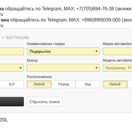
на
обращайтесь по Telegram, MAX: +7(705)694-76-38 (звонки 
ru
тана
обращайтесь по Telegram, MAX: +996(999)039-000 (звон
ru
915.TY11120L
Наименование товара
Марка автомоби
Бренд
Модель автомоб
Расположение
Б/У
Любой
Перед
Зад
Любой
Сбросить поиск
20L