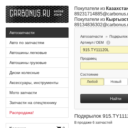
Покупатели из
Казахста
89231714885@carbonus.
Покупатели из
Кыргызс
89134836302@carbonus.
Автозапчасти
Автозапчасти
Подкрылок
Авто по запчастям
Артикул / OEM
Автошины легковые
Продавец
Автошины грузовые
Диски колесные
Состояние
Любой
Новый
Аксессуары, инструменты
Мото запчасти
Найти
Запчасти на спецтехнику
Распродажа!
Подкрылок 915.TY111
В продаже 6 запчастей