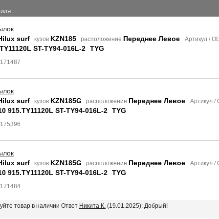
БИЛЯ
ылок
ilux surf
KZN185
Переднее Левое
кузов
расположение
Артикул / 
.TY11120L ST-TY94-016L-2
TYG
8171487
ылок
ilux surf
KZN185G
Переднее Левое
кузов
расположение
Артикул /
10 915.TY11120L ST-TY94-016L-2
TYG
8175396
ылок
ilux surf
KZN185G
Переднее Левое
кузов
расположение
Артикул /
10 915.TY11120L ST-TY94-016L-2
TYG
8171484
вуйте товар в наличии Ответ
Никита К.
(19.01.2025): Добрый!