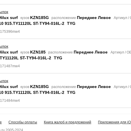
ылок
ilux surf
KZN185G
Переднее Левое
кузов
расположение
Артикул /
10 915.TY11120L ST-TY94-016L-2
TYG
 8175396mw4
ылок
ilux surf
KZN185
Переднее Левое
кузов
расположение
Артикул / 
.TY11120L ST-TY94-016L-2
TYG
 8171487mw4
ылок
ilux surf
KZN185G
Переднее Левое
кузов
расположение
Артикул /
10 915.TY11120L ST-TY94-016L-2
TYG
 8171484mw4
е
Способы оплаты
Книга жалоб и предложений
Приложения для iO
.ru 2005-2024