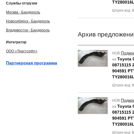
TY280016
Службы отгрузки
Штрих-код: 
Москва - Бандероль
Новосибирск - Бандероль
Владивосток - Бандероль
Архив предложени
Интегратор
ООО «Трастсофт»
Подкр
НОВ
Toyota 
на
Партнерская программа
08715115 
904591 PT
TY280016
Штрих-код: 
Подкр
НОВ
Toyota 
на
08715115 
904591 PT
TY280016
Штрих-код: 