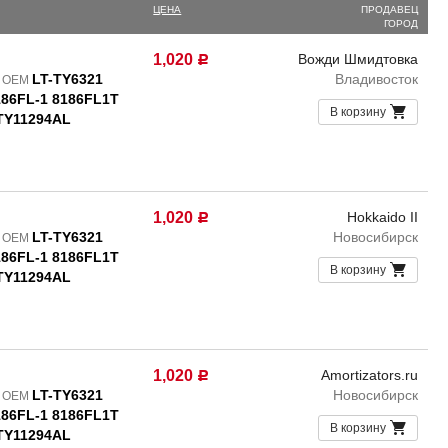
ЦЕНА
ПРОДАВЕЦ
ГОРОД
1,020
Вожди Шмидтовка
Р
LT-TY6321
Владивосток
/ OEM
186FL-1 8186FL1T
В корзину
TY11294AL
1,020
Hokkaido II
Р
LT-TY6321
Новосибирск
/ OEM
186FL-1 8186FL1T
В корзину
TY11294AL
1,020
Amortizators.ru
Р
LT-TY6321
Новосибирск
/ OEM
186FL-1 8186FL1T
В корзину
TY11294AL