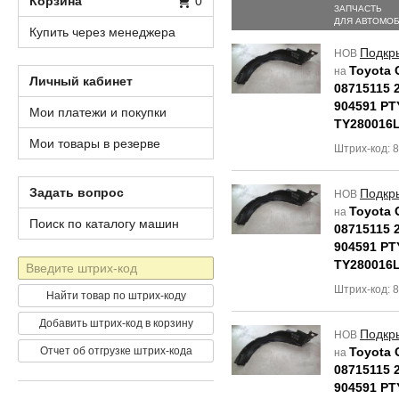
Корзина
0
ЗАПЧАСТЬ
ДЛЯ АВТОМО
Купить через менеджера
Подкр
НОВ
Toyota 
на
Личный кабинет
08715115 
904591 PT
Мои платежи и покупки
TY280016
Мои товары в резерве
Штрих-код: 
Задать вопрос
Подкр
НОВ
Toyota 
на
Поиск по каталогу машин
08715115 
904591 PT
Штрих-
TY280016
код
Штрих-код: 
Найти товар по штрих-коду
Добавить штрих-код в корзину
Подкр
НОВ
Отчет об отгрузке штрих-кода
Toyota 
на
08715115 
904591 PT