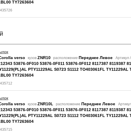
LBL00 TY7263604
8435726
й
ылок
Corolla verso
ZNR10
Переднее Левое
кузов
расположение
Артикул 
212343 53876-0F010 53876-0F011 53876-0F012 8117387 8119387 8
Y11229(PL)AL PTY11229AL S0723 S1112 TO403061FL TY11229AL 
LBL00 TY7263604
8435712
ылок
Corolla verso
ZNR10L
Переднее Левое
кузов
расположение
Артику
212343 53876-0F010 53876-0F011 53876-0F012 8117387 8119387 8
Y11229(PL)AL PTY11229AL S0723 S1112 TO403061FL TY11229AL 
LBL00 TY7263604
8435715