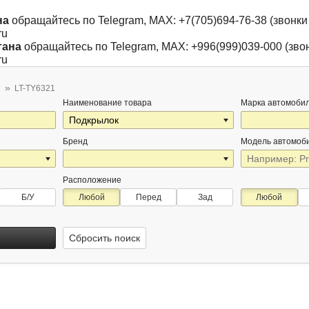
на
обращайтесь по Telegram, MAX: +7(705)694-76-38 (звонки 
ru
тана
обращайтесь по Telegram, MAX: +996(999)039-000 (звон
ru
LT-TY6321
Наименование товара
Марка автомоби
Бренд
Модель автомоб
Расположение
Б/У
Любой
Перед
Зад
Любой
Сбросить поиск