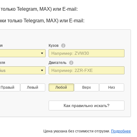
только Telegram, MAX) или E-mail:
ки только Telegram, MAX) или E-mail:
ля
Кузов
иля
Двигатель
Правый
Левый
Любой
Верх
Низ
Как правильно искать?
Цена указана без стоимости отгрузки.
Подробнее