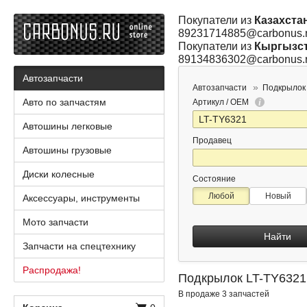
Покупатели из
Казахста
89231714885@carbonus.
Покупатели из
Кыргызс
89134836302@carbonus.
Автозапчасти
Автозапчасти
Подкрылок
Авто по запчастям
Артикул / OEM
Автошины легковые
Продавец
Автошины грузовые
Диски колесные
Состояние
Любой
Новый
Аксессуары, инструменты
Мото запчасти
Найти
Запчасти на спецтехнику
Распродажа!
Подкрылок LT-TY6321
В продаже 3 запчастей