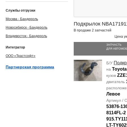
Службы отгрузки
Москва - Бандероль
Подкрылок NBA17191
Новосибирск - Бандероль
В продаже 2 запчастей
Владивосток - Бандероль
Цена ук
ЗАПЧАСТЬ
Интегратор
ДЛЯ АВТОМО
ООО «Трастсофт»
Подкр
Б/У
Партнерская программа
Toyota
на
ZZE
кузов
двигатель
располож
Левое
Артикул /
53876-13
8114FL-2
915.TY11
LT-TY602