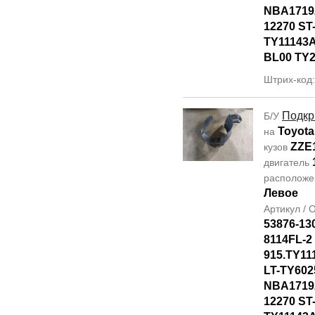
NBA17192
12270 ST
TY11143A
BL00 TY2
Штрих-код
Подкр
Б/У
Toyota
на
ZZE
кузов
двигатель
располож
Левое
Артикул /
53876-13
8114FL-2
915.TY11
LT-TY602
NBA17192
12270 ST