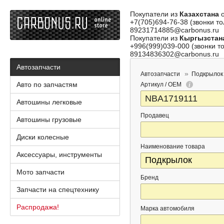
Покупатели из
Казахстана
о
+7(705)694-76-38 (звонки то
89231714885@carbonus.ru
Покупатели из
Кыргызстан
+996(999)039-000 (звонки то
89134836302@carbonus.ru
Автозапчасти
Автозапчасти
Подкрылок
Авто по запчастям
Артикул / OEM
Автошины легковые
Продавец
Автошины грузовые
Диски колесные
Наименование товара
Аксессуары, инструменты
Мото запчасти
Бренд
Запчасти на спецтехнику
Распродажа!
Марка автомобиля