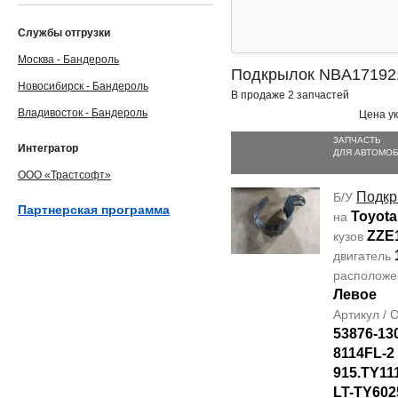
Службы отгрузки
Москва - Бандероль
Подкрылок NBA17192
Новосибирск - Бандероль
В продаже 2 запчастей
Владивосток - Бандероль
Цена ук
ЗАПЧАСТЬ
Интегратор
ДЛЯ АВТОМО
ООО «Трастсофт»
Подкр
Б/У
Партнерская программа
Toyota
на
ZZE
кузов
двигатель
располож
Левое
Артикул /
53876-13
8114FL-2
915.TY11
LT-TY602