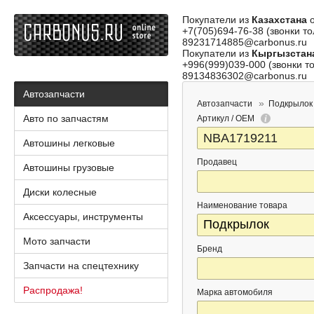
Покупатели из
Казахстана
о
+7(705)694-76-38 (звонки то
89231714885@carbonus.ru
Покупатели из
Кыргызстан
+996(999)039-000 (звонки то
89134836302@carbonus.ru
Автозапчасти
Автозапчасти
Подкрылок
Авто по запчастям
Артикул / OEM
Автошины легковые
Продавец
Автошины грузовые
Диски колесные
Наименование товара
Аксессуары, инструменты
Мото запчасти
Бренд
Запчасти на спецтехнику
Распродажа!
Марка автомобиля