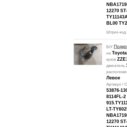
NBA17192
12270 ST
TY11143A
BL00 TY2
Штрих-код
Подкр
Б/У
Toyota
на
ZZE
кузов
двигатель
располож
Левое
Артикул /
53876-13
8114FL-2
915.TY11
LT-TY602
NBA17192
12270 ST