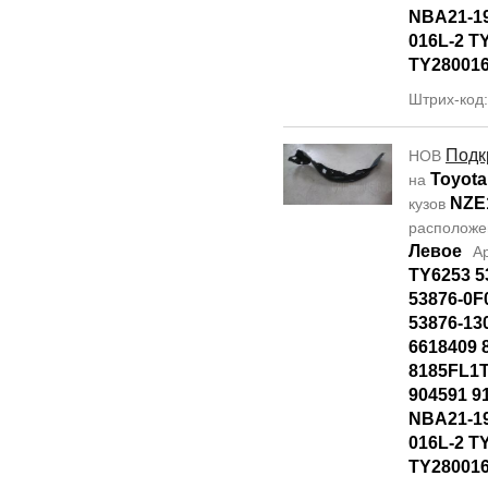
NBA21-19
016L-2 T
TY28001
Штрих-код
Подк
НОВ
Toyota
на
NZE
кузов
располож
Левое
А
TY6253 5
53876-0F
53876-13
6618409 
8185FL1T
904591 9
NBA21-19
016L-2 T
TY28001