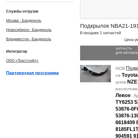
Службы отгрузки
Москва - Бандероль
Подкрылок NBA21-19
Новосибирск - Бандероль
В продаже 2 запчастей
Владивосток - Бандероль
Цена ук
ЗАПЧАСТЬ
Интегратор
ДЛЯ АВТОМО
ООО «Трастсофт»
Подк
НОВ
Партнерская программа
Toyota
на
NZE
кузов
располож
Левое
А
TY6253 5
53876-0F
53876-13
6618409 
8185FL1T
904591 9