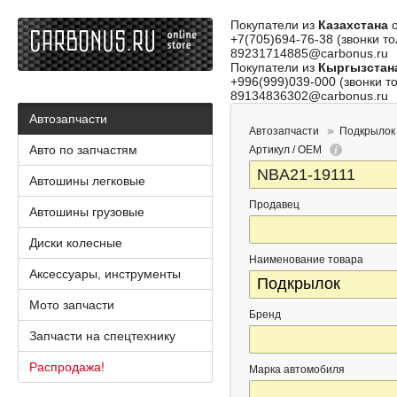
Покупатели из
Казахстана
о
+7(705)694-76-38 (звонки то
89231714885@carbonus.ru
Покупатели из
Кыргызстан
+996(999)039-000 (звонки то
89134836302@carbonus.ru
Автозапчасти
Автозапчасти
Подкрылок
Авто по запчастям
Артикул / OEM
Автошины легковые
Продавец
Автошины грузовые
Диски колесные
Наименование товара
Аксессуары, инструменты
Мото запчасти
Бренд
Запчасти на спецтехнику
Распродажа!
Марка автомобиля