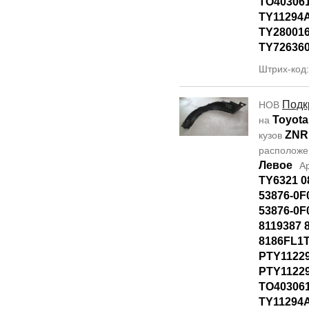
TO40306
TY11294
TY28001
TY72636
Штрих-код
Подк
НОВ
Toyota
на
ZNR
кузов
располож
Левое
А
TY6321 0
53876-0F
53876-0F
8119387 
8186FL1T
PTY1122
PTY11229
TO40306
TY11294