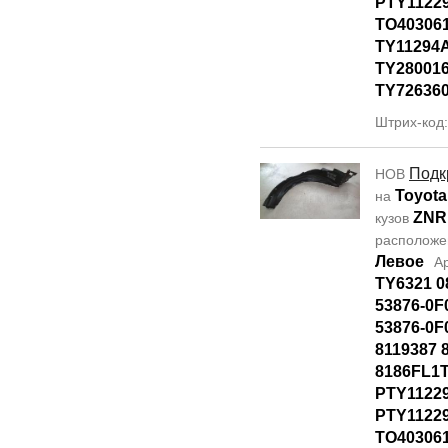
PTY11229
TO40306
TY11294
TY28001
TY72636
Штрих-код
Подк
НОВ
Toyota
на
ZNR
кузов
располож
Левое
А
TY6321 0
53876-0F
53876-0F
8119387 
8186FL1T
PTY1122
PTY11229
TO40306