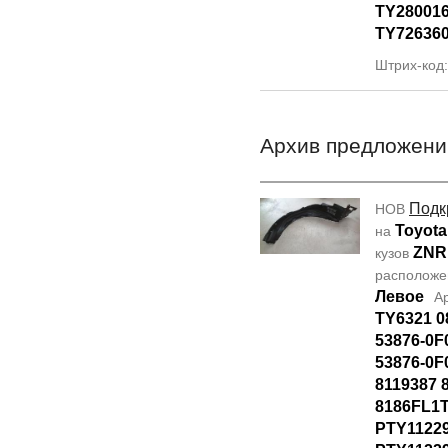
TY28001
TY72636
Штрих-код
Архив предложени
Подк
НОВ
Toyota
на
ZNR
кузов
располож
Левое
А
TY6321 0
53876-0F
53876-0F
8119387 
8186FL1T
PTY1122