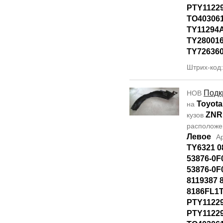
PTY11229
TO40306
TY11294
TY28001
TY72636
Штрих-код
Подк
НОВ
Toyota
на
ZNR
кузов
располож
Левое
А
TY6321 0
53876-0F
53876-0F
8119387 
8186FL1T
PTY1122
PTY11229