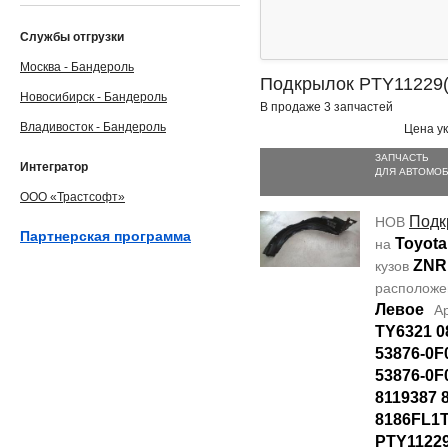
Службы отгрузки
Москва - Бандероль
Подкрылок PTY11229
Новосибирск - Бандероль
В продаже 3 запчастей
Владивосток - Бандероль
Цена ук
ЗАПЧАСТЬ
Интегратор
ДЛЯ АВТОМО
ООО «Трастсофт»
Подк
НОВ
Партнерская программа
Toyota
на
ZNR
кузов
располож
Левое
А
TY6321 0
53876-0F
53876-0F
8119387 
8186FL1T
PTY1122