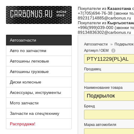
Покупатели из
Казахстана
о
+7(705)694-76-38 (звонки то
89231714885@carbonus.ru
Покупатели из
Кыргызстан
+996(999)039-000 (звонки то
89134836302@carbonus.ru
Автозапчасти
Автозапчасти
Подкрылок
Авто по запчастям
Артикул / OEM
Автошины легковые
Продавец
Автошины грузовые
Диски колесные
Наименование товара
Аксессуары, инструменты
Мото запчасти
Бренд
Запчасти на спецтехнику
Распродажа!
Марка автомобиля