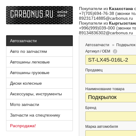
Покупатели из
Казахстана
о
+7(705)694-76-38 (звонки то
89231714885@carbonus.ru
Покупатели из
Кыргызстан
+996(999)039-000 (звонки то
89134836302@carbonus.ru
Автозапчасти
Автозапчасти
Подкрылок
Авто по запчастям
Артикул / OEM
Автошины легковые
Продавец
Автошины грузовые
Диски колесные
Наименование товара
Аксессуары, инструменты
Мото запчасти
Бренд
Запчасти на спецтехнику
Распродажа!
Марка автомобиля