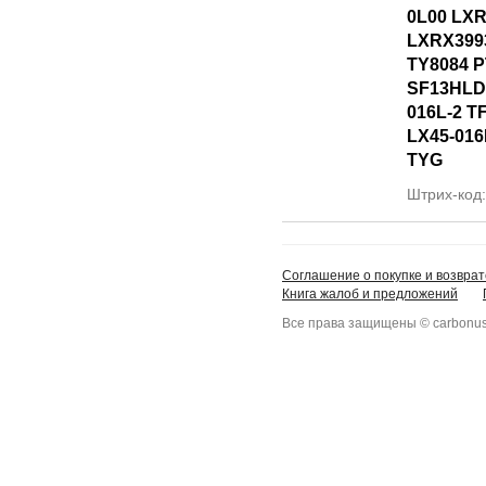
0L00 LXR
LXRX399
TY8084 
SF13HLD
016L-2 T
LX45-016
TYG
Штрих-код
Соглашение о покупке и возврат
Книга жалоб и предложений
Все права защищены © carbonus