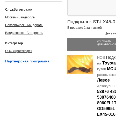
Службы отгрузки
Москва - Бандероль
Подкрылок ST-LX45-0
Новосибирск - Бандероль
В продаже 1 запчастей
Владивосток - Бандероль
Цена ук
ЗАПЧАСТЬ
Интегратор
ДЛЯ АВТОМО
ООО «Трастсофт»
Подк
НОВ
Партнерская программа
Toyota
на
MCU
кузов
располож
Левое
Артикул /
53876-48
53876480
8060FL1T
GD5995L
LX45-016