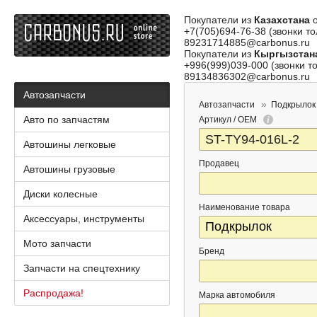
Покупатели из
Казахстана
о
+7(705)694-76-38 (звонки то
89231714885@carbonus.ru
Покупатели из
Кыргызстан
+996(999)039-000 (звонки то
89134836302@carbonus.ru
Автозапчасти
Автозапчасти
Подкрылок
Авто по запчастям
Артикул / OEM
Автошины легковые
Продавец
Автошины грузовые
Диски колесные
Наименование товара
Аксессуары, инструменты
Мото запчасти
Бренд
Запчасти на спецтехнику
Распродажа!
Марка автомобиля