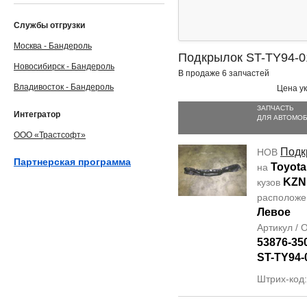
Службы отгрузки
Москва - Бандероль
Подкрылок ST-TY94-0
Новосибирск - Бандероль
В продаже 6 запчастей
Владивосток - Бандероль
Цена ук
ЗАПЧАСТЬ
Интегратор
ДЛЯ АВТОМО
ООО «Трастсофт»
Подк
НОВ
Партнерская программа
Toyota
на
KZN
кузов
располож
Левое
Артикул /
53876-35
ST-TY94-
Штрих-код