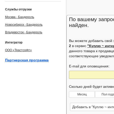
Службы отгрузки
Москва - Бандероль
По вашему запрос
найден.
Новосибирск - Бандероль
Владивосток - Бандероль
Вы можете добавить свой
Интегратор
2
в сервис
"Куплю ~ инт
ООО «Трастсофт»
данного товара к продавц
соответствующее уведом
Партнерская программа
E-mail для оповещения:
Сколько дней будет актив
Месяц
Пол год
Добавить в "Куплю ~ ин