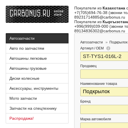
Покупатели из
Казахстана
о
+7(705)694-76-38 (звонки то
89231714885@carbonus.ru
Покупатели из
Кыргызстан
+996(999)039-000 (звонки то
89134836302@carbonus.ru
Автозапчасти
Автозапчасти
Подкрылок
Авто по запчастям
Артикул / OEM
Автошины легковые
Продавец
Автошины грузовые
Диски колесные
Наименование товара
Аксессуары, инструменты
Мото запчасти
Бренд
Запчасти на спецтехнику
Распродажа!
Марка автомобиля