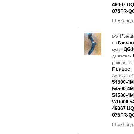
49067 UQ
075FR-Q
Штрих-код
Рычаг
Б/У
Nissan
на
QG1
кузов
двигатель
располож
Правое
Артикул /
54500-4M
54500-4M
54500-4M
WD000 5
49067 UQ
075FR-Q
Штрих-код