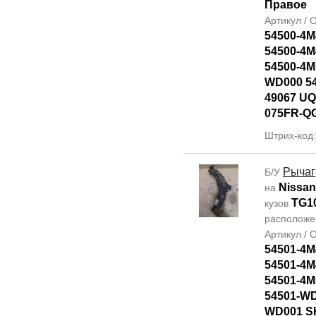
Правое
Артикул /
54500-4M
54500-4M
54500-4M
WD000 5
49067 UQ
075FR-Q
Штрих-код
Рычаг
Б/У
Nissan
на
TG1
кузов
располож
Артикул /
54501-4M
54501-4M
54501-4M
54501-WD
WD001 SH