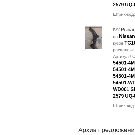
2579 UQ-
Штрих-код
Рычаг
Б/У
Nissan
на
TG1
кузов
располож
Артикул /
54501-4M
54501-4M
54501-4M
54501-WD
WD001 SH
2579 UQ-
Штрих-код
Архив предложени