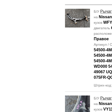
Рычаг
Б/У
Nissan
на
WFY
кузов
двигатель
располож
Правое
Артикул /
54500-4M
54500-4M
54500-4M
WD000 5
49067 UQ
075FR-Q
Штрих-код
Рычаг
Б/У
Nissan
на
VY1
кузов