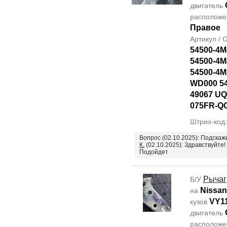
двигатель
располож
Правое
Артикул /
54500-4M
54500-4M
54500-4M
WD000 5
49067 UQ
075FR-Q
Штрих-код
Вопрос (02.10.2025): Подска
К.
(02.10.2025): Здравствуйте!
Подойдет
Рычаг
Б/У
Nissan
на
VY1
кузов
двигатель
располож