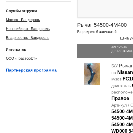
Службы отгрузки
Москва - Бандероль
Рычаг 54500-4M400
Новосибирск - Бандероль
В продаже 6 запчастей
Владивосток - Бандероль
Цена ук
ЗАПЧАСТЬ
Интегратор
ДЛЯ АВТОМО
ООО «Трастсофт»
Рычаг
Б/У
Партнерская программа
Nissan
на
FG1
кузов
двигатель
располож
Правое
Артикул /
54500-4M
54500-4M
54500-4M
WD000 5