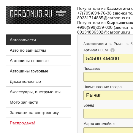
Покупатели из
Казахстана
о
+7(705)694-76-38 (звонки то
89231714885@carbonus.ru
Покупатели из
Кыргызстан
+996(999)039-000 (звонки то
89134836302@carbonus.ru
Автозапчасти
Автозапчасти
Рычаг
5
Авто по запчастям
Артикул / OEM
Автошины легковые
Продавец
Автошины грузовые
Диски колесные
Наименование товара
Аксессуары, инструменты
Мото запчасти
Бренд
Запчасти на спецтехнику
Распродажа!
Марка автомобиля