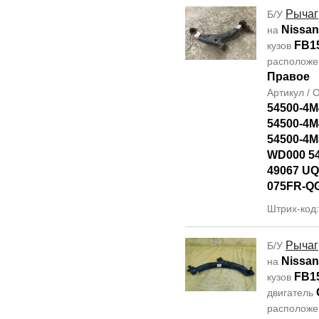
Рычаг
Б/У
Nissa
на
FB1
кузов
располож
Правое
Артикул /
54500-4M
54500-4M
54500-4M
WD000 5
49067 UQ
075FR-Q
Штрих-код
Рычаг
Б/У
Nissa
на
FB1
кузов
двигатель
располож