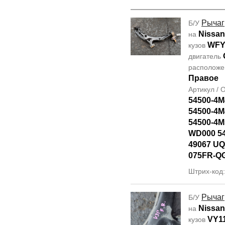
Рычаг
Б/У
Nissan
на
WFY
кузов
двигатель
располож
Правое
Артикул /
54500-4M
54500-4M
54500-4M
WD000 5
49067 UQ
075FR-Q
Штрих-код
Рычаг
Б/У
Nissan
на
VY1
кузов