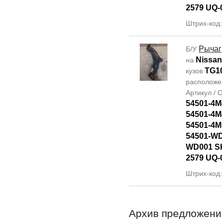
2579 UQ-
Штрих-код
Рычаг
Б/У
Nissan
на
TG1
кузов
располож
Артикул /
54501-4M
54501-4M
54501-4M
54501-WD
WD001 SH
2579 UQ-
Штрих-код
Архив предложени