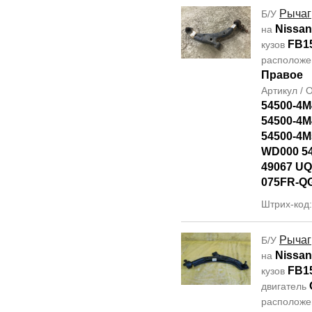
Рычаг
Б/У
Nissa
на
FB1
кузов
располож
Правое
Артикул /
54500-4M
54500-4M
54500-4M
WD000 5
49067 UQ
075FR-Q
Штрих-код
Рычаг
Б/У
Nissa
на
FB1
кузов
двигатель
располож