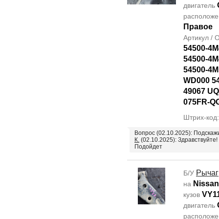
двигатель
располож
Правое
Артикул /
54500-4M
54500-4M
54500-4M
WD000 5
49067 UQ
075FR-Q
Штрих-код
Вопрос (02.10.2025): Подска
К.
(02.10.2025): Здравствуйте!
Подойдет
Рычаг
Б/У
Nissan
на
VY1
кузов
двигатель
располож