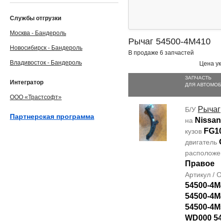
Службы отгрузки
Москва - Бандероль
Рычаг 54500-4M410
Новосибирск - Бандероль
В продаже 6 запчастей
Владивосток - Бандероль
Цена ук
ЗАПЧАСТЬ
Интегратор
ДЛЯ АВТОМО
ООО «Трастсофт»
Рычаг
Б/У
Партнерская программа
Nissan
на
FG1
кузов
двигатель
располож
Правое
Артикул /
54500-4M
54500-4M
54500-4M
WD000 5