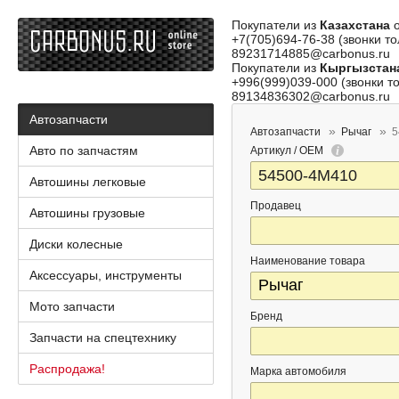
Покупатели из
Казахстана
о
+7(705)694-76-38 (звонки то
89231714885@carbonus.ru
Покупатели из
Кыргызстан
+996(999)039-000 (звонки то
89134836302@carbonus.ru
Автозапчасти
Автозапчасти
Рычаг
5
Авто по запчастям
Артикул / OEM
Автошины легковые
Продавец
Автошины грузовые
Диски колесные
Наименование товара
Аксессуары, инструменты
Мото запчасти
Бренд
Запчасти на спецтехнику
Распродажа!
Марка автомобиля