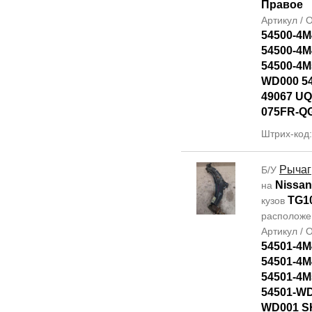
Правое
Артикул /
54500-4M
54500-4M
54500-4M
WD000 5
49067 UQ
075FR-Q
Штрих-код
Рычаг
Б/У
Nissan
на
TG1
кузов
располож
Артикул /
54501-4M
54501-4M
54501-4M
54501-WD
WD001 SH