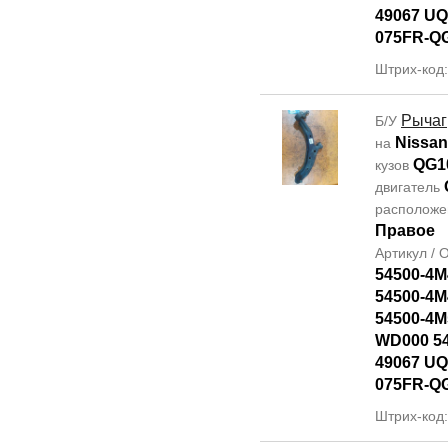
49067 UQ
075FR-Q
Штрих-код
Рычаг
Б/У
Nissan
на
QG1
кузов
двигатель
располож
Правое
Артикул /
54500-4M
54500-4M
54500-4M
WD000 5
49067 UQ
075FR-Q
Штрих-код