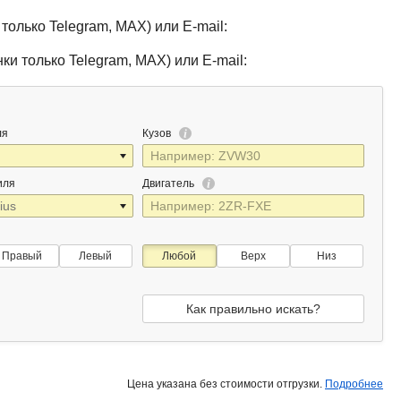
только Telegram, MAX) или E-mail:
ки только Telegram, MAX) или E-mail:
ля
Кузов
иля
Двигатель
Правый
Левый
Любой
Верх
Низ
Как правильно искать?
Цена указана без стоимости отгрузки.
Подробнее