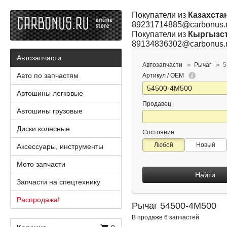
Покупатели из
Казахста
89231714885@carbonus.
Покупатели из
Кыргызс
89134836302@carbonus.
Автозапчасти
Автозапчасти
Рычаг
5
Авто по запчастям
Артикул / OEM
Автошины легковые
Продавец
Автошины грузовые
Диски колесные
Состояние
Любой
Новый
Аксессуары, инструменты
Мото запчасти
Найти
Запчасти на спецтехнику
Распродажа!
Рычаг 54500-4M500
В продаже 6 запчастей