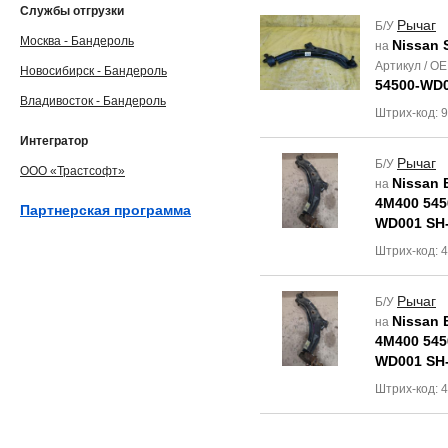
Службы отгрузки
Рычаг
Б/У
Москва - Бандероль
Nissan 
на
Артикул / O
Новосибирск - Бандероль
54500-WD0
Владивосток - Бандероль
Штрих-код: 
Интегратор
Рычаг
Б/У
ООО «Трастсофт»
Nissan 
на
4M400 545
Партнерская программа
WD001 SH-
Штрих-код: 
Рычаг
Б/У
Nissan 
на
4M400 545
WD001 SH-
Штрих-код: