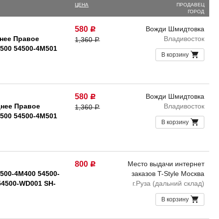
ЦЕНА
ПРОДАВЕЦ
ГОРОД
580
Вожди Шмидтовка
Р
нее Правое
Владивосток
1,360
Р
M500 54500-4M501
В корзину
580
Вожди Шмидтовка
Р
нее Правое
Владивосток
1,360
Р
M500 54500-4M501
В корзину
800
Место выдачи интернет
Р
500-4M400 54500-
заказов T-Style Москва
54500-WD001 SH-
г.Руза (дальний склад)
В корзину