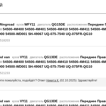
й
Wingroad
WFY11
QG15DE
Переднее 
кузов
двигатель
расположение
54500-4M400 54500-4M401 54500-4M410 54500-4M411 54500-4
EM
00 54500-WD001 SH-49067 UQ-075-7540 UQ-075FR-QG10
8518203
Ad van
VY11
QG13DE
Переднее Прав
кузов
двигатель
расположение
54500-4M400 54500-4M401 54500-4M410 54500-4M411 54500-4
EM
00 54500-WD001 SH-49067 UQ-075-7540 UQ-075FR-QG10
8521233
жите пожалуйста, подойдёт? Ответ
Никита К.
(02.10.2025): Здравствуйте!
Ad van
VY11
QG13DE
Переднее Прав
кузов
двигатель
расположение
54500-4M400 54500-4M401 54500-4M410 54500-4M411 54500-4