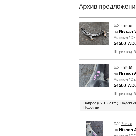
Архив предложени
Рычаг
Б/У
Nissan 
на
Артикул / O
54500-WD0
Штрих-код: 
Рычаг
Б/У
Nissan 
на
Артикул / O
54500-WD0
Штрих-код: 
Вопрос (02.10.2025): Подска
Подойдет
Рычаг
Б/У
Nissan 
на