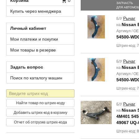
Корзина
0
ЗАПЧАСТЬ
ДЛЯ АВТОМО
Купить через менеджера
Рычаг
Б/У
Nissan 
на
Личный кабинет
Артикул / O
54500-WD0
Мои платежи и покупки
Штрих-код: 
Мои товары в резерве
Рычаг
Б/У
Задать вопрос
Nissan 
на
Артикул / O
Поиск по каталогу машин
54500-WD0
Штрих-код: 
Штрих-
код
Найти товар по штрих-коду
Рычаг
Б/У
Nissan 
на
Добавить штрих-код в корзину
4M401 545
Отчет об отгрузке штрих-кода
49067 UQ-
Штрих-код: 