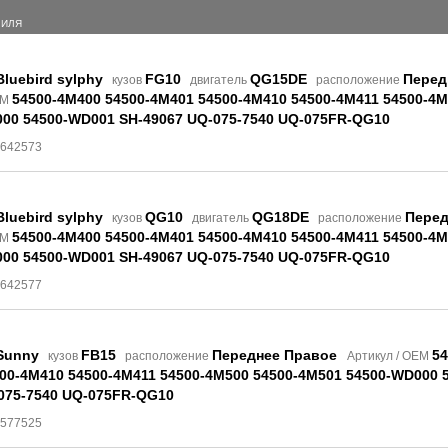
БИЛЯ
Bluebird sylphy
FG10
QG15DE
Перед
кузов
двигатель
расположение
54500-4M400 54500-4M401 54500-4M410 54500-4M411 54500-4
EM
00 54500-WD001 SH-49067 UQ-075-7540 UQ-075FR-QG10
7642573
Bluebird sylphy
QG10
QG18DE
Перед
кузов
двигатель
расположение
54500-4M400 54500-4M401 54500-4M410 54500-4M411 54500-4
EM
00 54500-WD001 SH-49067 UQ-075-7540 UQ-075FR-QG10
7642577
Sunny
FB15
Переднее Правое
54
кузов
расположение
Артикул / OEM
00-4M410 54500-4M411 54500-4M500 54500-4M501 54500-WD000 
075-7540 UQ-075FR-QG10
8577525