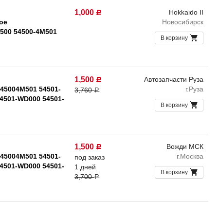
1,000
Hokkaido II
Р
ое
Новосибирск
M500 54500-4M501
В корзину
1,500
Автозапчасти Руза
Р
45004M501 54501-
г.Руза
3,760
Р
4501-WD000 54501-
В корзину
1,500
Вожди МСК
Р
45004M501 54501-
г.Москва
под заказ
4501-WD000 54501-
1 дней
В корзину
3,700
Р