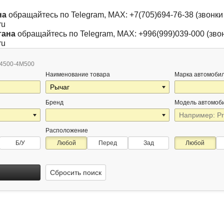
на
обращайтесь по Telegram, MAX: +7(705)694-76-38 (звонки 
ru
тана
обращайтесь по Telegram, MAX: +996(999)039-000 (звон
ru
4500-4M500
Наименование товара
Марка автомоби
Бренд
Модель автомоб
Расположение
Б/У
Любой
Перед
Зад
Любой
Сбросить поиск