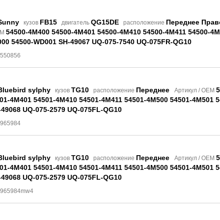
Sunny
FB15
QG15DE
Переднее Прав
кузов
двигатель
расположение
54500-4M400 54500-4M401 54500-4M410 54500-4M411 54500-4
EM
00 54500-WD001 SH-49067 UQ-075-7540 UQ-075FR-QG10
9550856
Bluebird sylphy
TG10
Переднее
5
кузов
расположение
Артикул / OEM
01-4M401 54501-4M410 54501-4M411 54501-4M500 54501-4M501 5
49068 UQ-075-2579 UQ-075FL-QG10
4965984
Bluebird sylphy
TG10
Переднее
5
кузов
расположение
Артикул / OEM
01-4M401 54501-4M410 54501-4M411 54501-4M500 54501-4M501 5
49068 UQ-075-2579 UQ-075FL-QG10
 4965984mw4