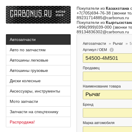
Покупатели из
Казахстана
о
+7(705)694-76-38 (звонки то
89231714885@carbonus.ru
Покупатели из
Кыргызстан
+996(999)039-000 (звонки то
89134836302@carbonus.ru
Автозапчасти
Автозапчасти
Рычаг
5
Авто по запчастям
Артикул / OEM
Автошины легковые
Продавец
Автошины грузовые
Диски колесные
Наименование товара
Аксессуары, инструменты
Мото запчасти
Бренд
Запчасти на спецтехнику
Распродажа!
Марка автомобиля