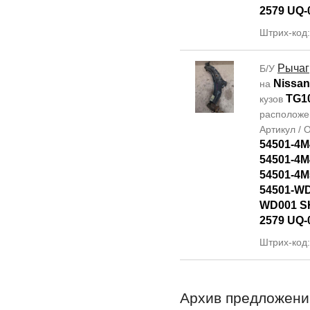
2579 UQ-
Штрих-код
Рычаг
Б/У
Nissan
на
TG1
кузов
располож
Артикул /
54501-4M
54501-4M
54501-4M
54501-WD
WD001 SH
2579 UQ-
Штрих-код
Архив предложени