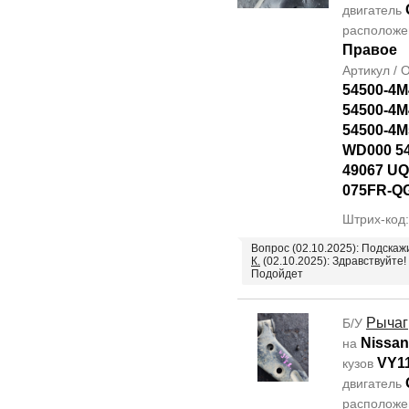
двигатель
располож
Правое
Артикул /
54500-4M
54500-4M
54500-4M
WD000 5
49067 UQ
075FR-Q
Штрих-код
Вопрос (02.10.2025): Подска
К.
(02.10.2025): Здравствуйте!
Подойдет
Рычаг
Б/У
Nissan
на
VY1
кузов
двигатель
располож