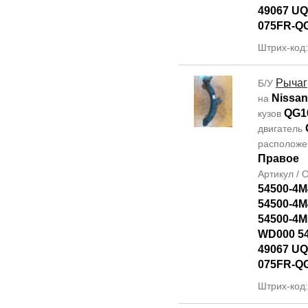
49067 UQ
075FR-Q
Штрих-код
Рычаг
Б/У
Nissan
на
QG1
кузов
двигатель
располож
Правое
Артикул /
54500-4M
54500-4M
54500-4M
WD000 5
49067 UQ
075FR-Q
Штрих-код