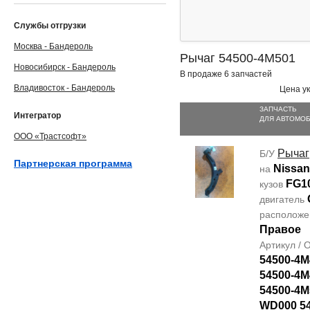
Службы отгрузки
Москва - Бандероль
Рычаг 54500-4M501
Новосибирск - Бандероль
В продаже 6 запчастей
Владивосток - Бандероль
Цена ук
ЗАПЧАСТЬ
Интегратор
ДЛЯ АВТОМО
ООО «Трастсофт»
Рычаг
Б/У
Партнерская программа
Nissan
на
FG1
кузов
двигатель
располож
Правое
Артикул /
54500-4M
54500-4M
54500-4M
WD000 5