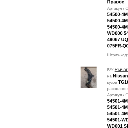
Правое
Артикул /
54500-4M
54500-4M
54500-4M
WD000 5
49067 UQ
075FR-Q
Штрих-код
Рычаг
Б/У
Nissan
на
TG1
кузов
располож
Артикул /
54501-4M
54501-4M
54501-4M
54501-WD
WD001 SH