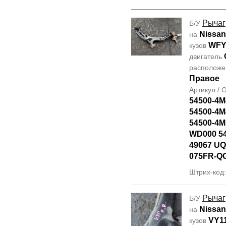
Рычаг
Б/У
Nissan
на
WFY
кузов
двигатель
располож
Правое
Артикул /
54500-4M
54500-4M
54500-4M
WD000 5
49067 UQ
075FR-Q
Штрих-код
Рычаг
Б/У
Nissan
на
VY1
кузов