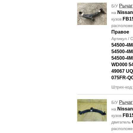
Рычаг
Б/У
Nissa
на
FB1
кузов
располож
Правое
Артикул /
54500-4M
54500-4M
54500-4M
WD000 5
49067 UQ
075FR-Q
Штрих-код
Рычаг
Б/У
Nissa
на
FB1
кузов
двигатель
располож