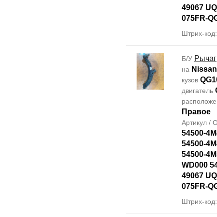
49067 UQ
075FR-Q
Штрих-код
Рычаг
Б/У
Nissan
на
QG1
кузов
двигатель
располож
Правое
Артикул /
54500-4M
54500-4M
54500-4M
WD000 5
49067 UQ
075FR-Q
Штрих-код