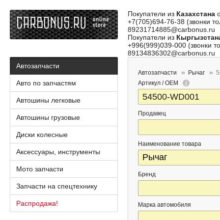
Покупатели из
Казахстана
о
+7(705)694-76-38 (звонки то
89231714885@carbonus.ru
Покупатели из
Кыргызстан
+996(999)039-000 (звонки то
89134836302@carbonus.ru
Автозапчасти
Автозапчасти
Рычаг
5
Авто по запчастям
Артикул / OEM
Автошины легковые
Продавец
Автошины грузовые
Диски колесные
Наименование товара
Аксессуары, инструменты
Мото запчасти
Бренд
Запчасти на спецтехнику
Распродажа!
Марка автомобиля