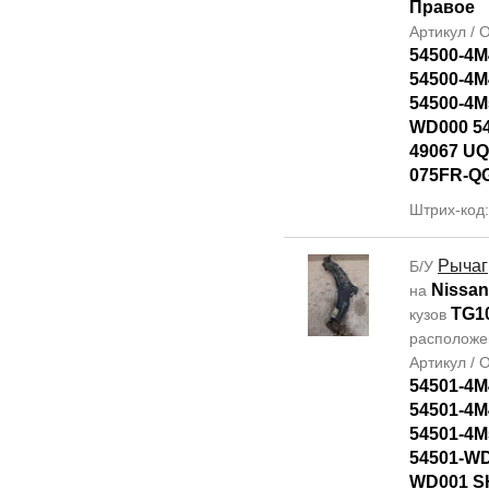
Правое
Артикул /
54500-4M
54500-4M
54500-4M
WD000 5
49067 UQ
075FR-Q
Штрих-код
Рычаг
Б/У
Nissan
на
TG1
кузов
располож
Артикул /
54501-4M
54501-4M
54501-4M
54501-WD
WD001 SH