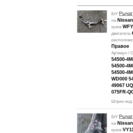
Рычаг
Б/У
Nissan
на
WFY
кузов
двигатель
располож
Правое
Артикул /
54500-4M
54500-4M
54500-4M
WD000 5
49067 UQ
075FR-Q
Штрих-код
Рычаг
Б/У
Nissan
на
VY1
кузов