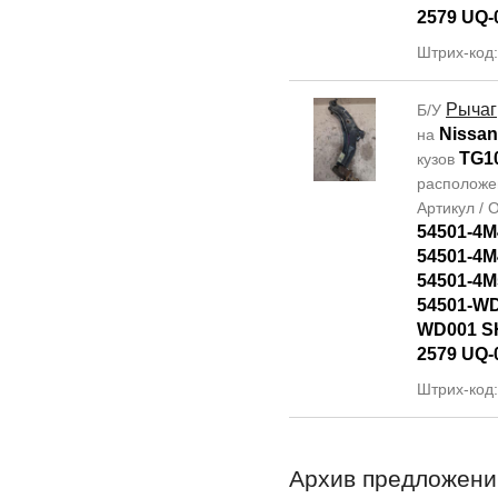
2579 UQ-
Штрих-код
Рычаг
Б/У
Nissan
на
TG1
кузов
располож
Артикул /
54501-4M
54501-4M
54501-4M
54501-WD
WD001 SH
2579 UQ-
Штрих-код
Архив предложени