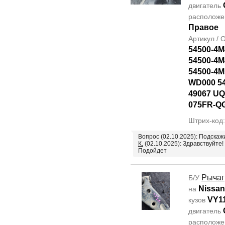
двигатель
располож
Правое
Артикул /
54500-4M
54500-4M
54500-4M
WD000 5
49067 UQ
075FR-Q
Штрих-код
Вопрос (02.10.2025): Подска
К.
(02.10.2025): Здравствуйте!
Подойдет
Рычаг
Б/У
Nissan
на
VY1
кузов
двигатель
располож