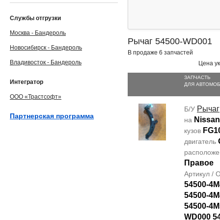
Службы отгрузки
Москва - Бандероль
Рычаг 54500-WD001
Новосибирск - Бандероль
В продаже 6 запчастей
Владивосток - Бандероль
Цена ук
ЗАПЧАСТЬ
Интегратор
ДЛЯ АВТОМО
ООО «Трастсофт»
Рычаг
Б/У
Партнерская программа
Nissan
на
FG1
кузов
двигатель
располож
Правое
Артикул /
54500-4M
54500-4M
54500-4M
WD000 5