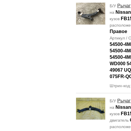
Рычаг
Б/У
Nissa
на
FB1
кузов
располож
Правое
Артикул /
54500-4M
54500-4M
54500-4M
WD000 5
49067 UQ
075FR-Q
Штрих-код
Рычаг
Б/У
Nissa
на
FB1
кузов
двигатель
располож