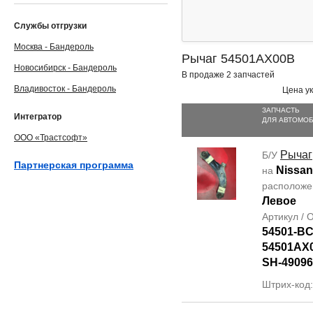
Службы отгрузки
Москва - Бандероль
Рычаг 54501AX00B
Новосибирск - Бандероль
В продаже 2 запчастей
Владивосток - Бандероль
Цена ук
ЗАПЧАСТЬ
Интегратор
ДЛЯ АВТОМО
ООО «Трастсофт»
Рычаг
Б/У
Партнерская программа
Nissan
на
располож
Левое
Артикул /
54501-B
54501AX
SH-49096
Штрих-код