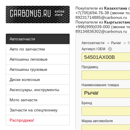
Покупатели из
Казахстана
о
+7(705)694-76-38 (звонки то
89231714885@carbonus.ru
Покупатели из
Кыргызстан
+996(999)039-000 (звонки то
89134836302@carbonus.ru
Автозапчасти
Автозапчасти
Рычаг
5
Авто по запчастям
Артикул / OEM
Автошины легковые
Продавец
Автошины грузовые
Диски колесные
Наименование товара
Аксессуары, инструменты
Мото запчасти
Бренд
Запчасти на спецтехнику
Распродажа!
Марка автомобиля