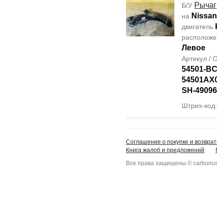
Рычаг
Б/У
Nissan
на
двигатель
располож
Левое
Артикул /
54501-B
54501AX
SH-49096
Штрих-код
Соглашение о покупке и возврат
Книга жалоб и предложений
Все права защищены © carbonus