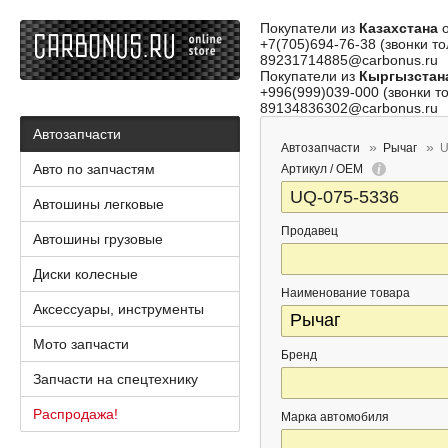
Покупатели из
Казахстана
о
+7(705)694-76-38 (звонки то
89231714885@carbonus.ru
Покупатели из
Кыргызстан
+996(999)039-000 (звонки то
89134836302@carbonus.ru
Автозапчасти
Автозапчасти
Рычаг
U
Авто по запчастям
Артикул / OEM
Автошины легковые
Продавец
Автошины грузовые
Диски колесные
Наименование товара
Аксессуары, инструменты
Мото запчасти
Бренд
Запчасти на спецтехнику
Распродажа!
Марка автомобиля