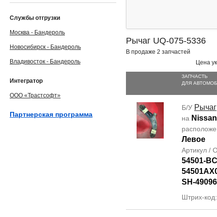
Службы отгрузки
Москва - Бандероль
Рычаг UQ-075-5336
Новосибирск - Бандероль
В продаже 2 запчастей
Владивосток - Бандероль
Цена ук
ЗАПЧАСТЬ
Интегратор
ДЛЯ АВТОМО
ООО «Трастсофт»
Рычаг
Б/У
Партнерская программа
Nissan
на
располож
Левое
Артикул /
54501-B
54501AX
SH-49096
Штрих-код