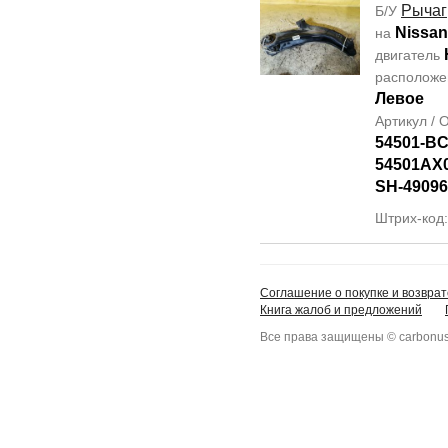
Рычаг
Б/У
Nissan
на
двигатель
располож
Левое
Артикул /
54501-B
54501AX
SH-49096
Штрих-код
Соглашение о покупке и возврат
Книга жалоб и предложений
Все права защищены © carbonus