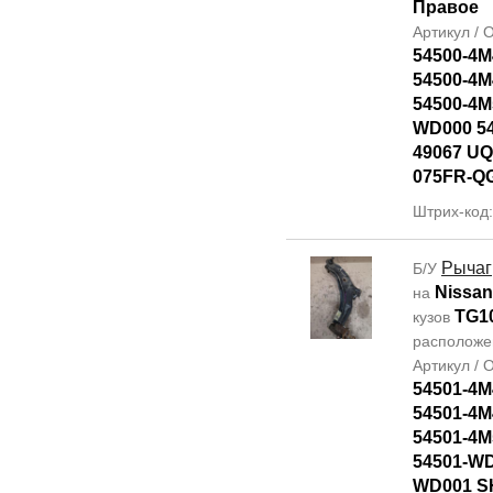
Правое
Артикул /
54500-4M
54500-4M
54500-4M
WD000 5
49067 UQ
075FR-Q
Штрих-код
Рычаг
Б/У
Nissan
на
TG1
кузов
располож
Артикул /
54501-4M
54501-4M
54501-4M
54501-WD
WD001 SH