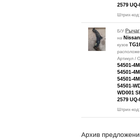
2579 UQ-
Штрих-код
Рычаг
Б/У
Nissan
на
TG1
кузов
располож
Артикул /
54501-4M
54501-4M
54501-4M
54501-WD
WD001 SH
2579 UQ-
Штрих-код
Архив предложени