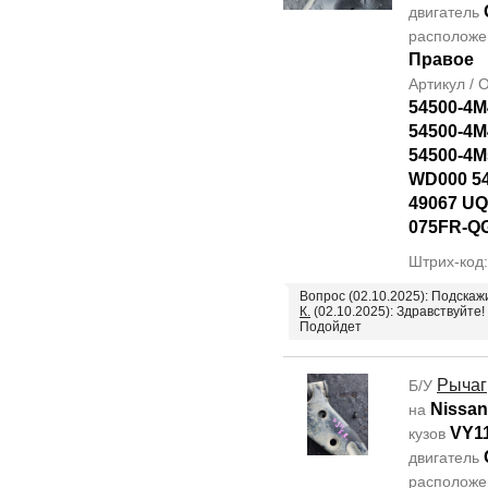
двигатель
располож
Правое
Артикул /
54500-4M
54500-4M
54500-4M
WD000 5
49067 UQ
075FR-Q
Штрих-код
Вопрос (02.10.2025): Подска
К.
(02.10.2025): Здравствуйте!
Подойдет
Рычаг
Б/У
Nissan
на
VY1
кузов
двигатель
располож