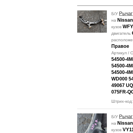
Рычаг
Б/У
Nissan
на
WFY
кузов
двигатель
располож
Правое
Артикул /
54500-4M
54500-4M
54500-4M
WD000 5
49067 UQ
075FR-Q
Штрих-код
Рычаг
Б/У
Nissan
на
VY1
кузов