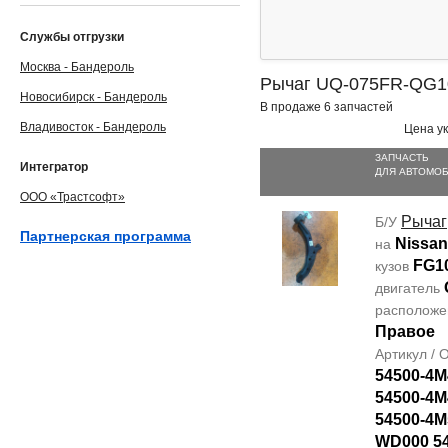
Службы отгрузки
Москва - Бандероль
Рычаг UQ-075FR-QG1
Новосибирск - Бандероль
В продаже 6 запчастей
Владивосток - Бандероль
Цена ук
ЗАПЧАСТЬ
Интегратор
ДЛЯ АВТОМО
ООО «Трастсофт»
Рычаг
Б/У
Партнерская программа
Nissan
на
FG1
кузов
двигатель
располож
Правое
Артикул /
54500-4M
54500-4M
54500-4M
WD000 5