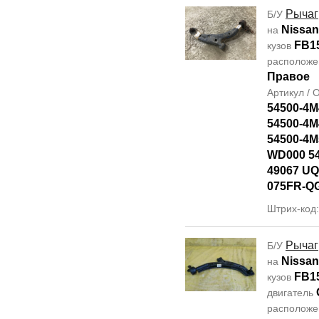
Рычаг
Б/У
Nissa
на
FB1
кузов
располож
Правое
Артикул /
54500-4M
54500-4M
54500-4M
WD000 5
49067 UQ
075FR-Q
Штрих-код
Рычаг
Б/У
Nissa
на
FB1
кузов
двигатель
располож