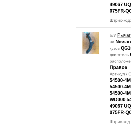
49067 UQ
075FR-Q
Штрих-код
Рычаг
Б/У
Nissan
на
QG1
кузов
двигатель
располож
Правое
Артикул /
54500-4M
54500-4M
54500-4M
WD000 5
49067 UQ
075FR-Q
Штрих-код