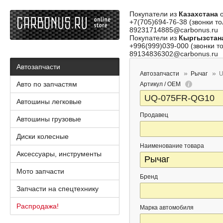
Покупатели из
Казахстана
о
+7(705)694-76-38 (звонки то
89231714885@carbonus.ru
Покупатели из
Кыргызстан
+996(999)039-000 (звонки то
89134836302@carbonus.ru
Автозапчасти
Автозапчасти
Рычаг
U
Авто по запчастям
Артикул / OEM
Автошины легковые
Продавец
Автошины грузовые
Диски колесные
Наименование товара
Аксессуары, инструменты
Мото запчасти
Бренд
Запчасти на спецтехнику
Распродажа!
Марка автомобиля