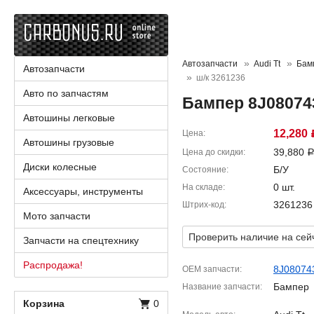
Автозапчасти
Audi Tt
Бам
Автозапчасти
ш/к 3261236
Авто по запчастям
Бампер 8J080743
Автошины легковые
12,280
Цена
Автошины грузовые
39,880
Цена до скидки
Диски колесные
Б/У
Состояние
0 шт.
На складе
Аксессуары, инструменты
3261236
Штрих-код
Мото запчасти
Проверить наличие на сей
Запчасти на спецтехнику
Распродажа!
8J08074
OEM запчасти
Бампер
Название запчасти
Корзина
0