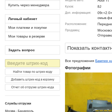
Audi Tt
Модель авто
Купить через менеджера
8J
Кузов
09г.<2.
Доп. информация
омыв.фа
Личный кабинет
Передне
Расположение
Мои платежи и покупки
Московск
Продавец
Отправка
Мои товары в резерве
Показать контакт
Задать вопрос
Все предложения
Бампер на
Штрих-
код
Фотографии
Найти товар по штрих-коду
Добавить штрих-код в корзину
Отчет об отгрузке штрих-кода
Службы отгрузки
Москва - Бандероль